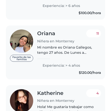
responsable, creativa y tengo
Experiencia: > 6 años
certificación en primeros
$100.00/hora
auxilios. Ofrezco un ambiente..
Oriana
11
Niñera en Monterrey
Mi nombre es Oriana Gallegos,
tengo 27 años. De Lunes a
viernes me dedico únicamente
Favorito de las
familias
al cuidado de niños (máximo 6-8
Experiencia: > 4 años
hrs al día) tengo 8 años
$120.00/hora
haciéndolo en mis tiempos
libres. Tengo..
Katherine
4
Niñera en Monterrey
Hola! Me gustaría trabajar como