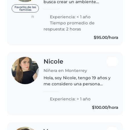
busca crear un ambiente
tranquilo, divertido y seguro para
Favorito de las
familias
los chicos, donde puedan
Experiencia: < 1 año
(1)
sentirse cómodos y felices. Me
Tiempo promedio de
considero responsable, atenta y
respuesta: 2 horas
creativa..
$95.00/hora
Nicole
Niñera en Monterrey
Hola, soy Nicole, tengo 19 años y
me considero una persona
responsable, paciente y cariñosa.
Tengo experiencia cuidando
Experiencia: > 1 año
niños dentro de mi familia lo que
$100.00/hora
me ha ayudado a desarrollar..