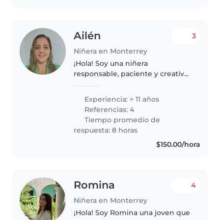
Ailén
3
Niñera en Monterrey
¡Hola! Soy una niñera
responsable, paciente y creativa
con más de 11 años de
experiencia cuidando niños de
Experiencia: > 11 años
todas las edades. Soy docente de
Referencias: 4
educación especial, especialista
Tiempo promedio de
en atención..
respuesta: 8 horas
$150.00/hora
Romina
4
Niñera en Monterrey
¡Hola! Soy Romina una joven que