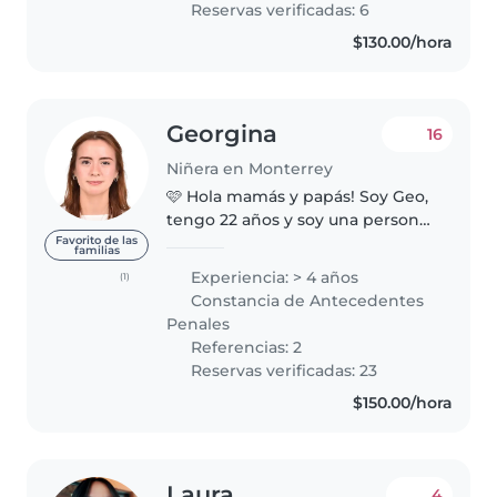
Reservas verificadas: 6
y..
$130.00/hora
Georgina
16
Niñera en Monterrey
🩷 Hola mamás y papás! Soy Geo,
tengo 22 años y soy una persona
responsable, paciente y cariñosa.
Favorito de las
familias
Disfruto mucho convivir con
Experiencia: > 4 años
(1)
niños y crear un ambiente
Constancia de Antecedentes
donde se sientan seguros,
Penales
felices..
Referencias: 2
Reservas verificadas: 23
$150.00/hora
Laura
4