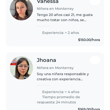
Vanessa
Niñera en Monterrey
Tengo 20 años casi 21, me gusta
mucho tratar con niños, se
cocinar, se manejar automático
tengo licencia y estoy disponible
Experiencia: > 2 años
siempre
$150.00/hora
Jhoana
Niñera en Monterrey
Soy una niñera responsable y
creativa con experiencia
cuidando bebés, niños pequeños
y adolescentes. Cuento con
Experiencia: > 4 años
certificación en primeros auxilios
Tiempo promedio de
y manejo de mascotas. Me
respuesta: 24 minutos
encanta..
$169.00/hora