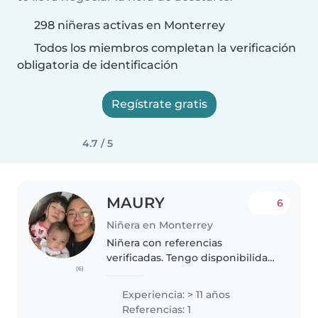
298 niñeras activas en Monterrey
Todos los miembros completan la verificación
obligatoria de identificación
Regístrate gratis
4.7 / 5
MAURY
6
Niñera en Monterrey
Niñera con referencias
verificadas. Tengo disponibilidad
(6)
durante todo el día, bajo previa
agenda. Soy una persona
Experiencia: > 11 años
responsable, paciente y cariñosa,
Referencias: 1
comprometida con la seguridad