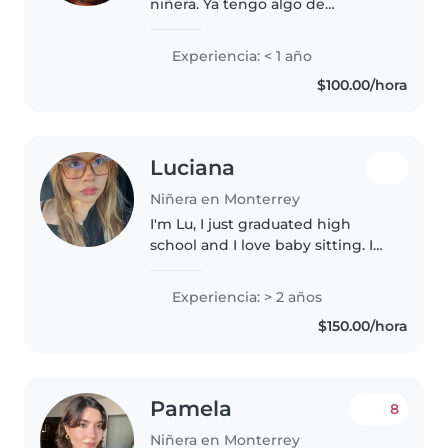
niñera. Ya tengo algo de
experiencia cuidando a mis
sobrinps pequeños. Soy creativa,
Experiencia: < 1 año
responsable y calmada, además
$100.00/hora
de cuidar niños, me siento
cómoda..
Luciana
Niñera en Monterrey
I'm Lu, I just graduated high
school and I love baby sitting. I
have babysitter every baby in
my family all my life, especially
Experiencia: > 2 años
my little sister who is on the
$150.00/hora
spectrum. I love spending..
Pamela
8
Niñera en Monterrey