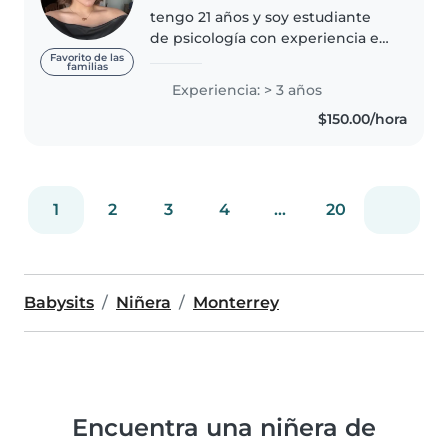
tengo 21 años y soy estudiante
de psicología con experiencia en
práctica clínica. Esta formación
Favorito de las
familias
me ha dado herramientas muy
Experiencia: > 3 años
valiosas para comprender y
$150.00/hora
apoyar el desarrollo cognitivo..
1
2
3
4
...
20
Babysits
Niñera
Monterrey
Encuentra una niñera de