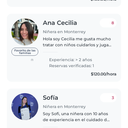
Ana Cecilia
8
Niñera en Monterrey
Hola soy Cecilia me gusta mucho
tratar con niños cuidarlos y jugar
con ellos actualmente estoy
Favorito de las
familias
estudiando la universidad por las
Experiencia: > 2 años
(1)
noches en línea así que en el día
Reservas verificadas: 1
tengo disponible..
$120.00/hora
Sofía
3
Niñera en Monterrey
Soy Sofi, una niñera con 10 años
de experiencia en el cuidado de
niños de todas las edades. Soy