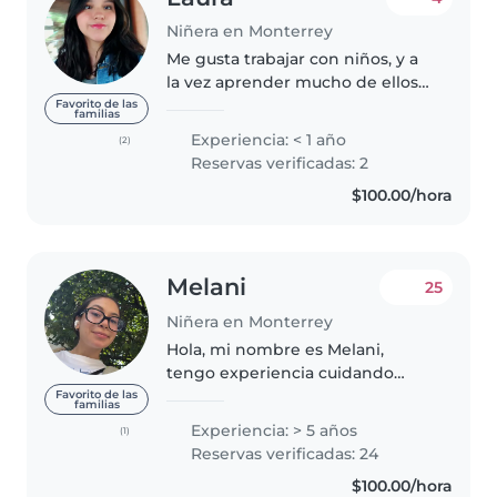
Niñera en Monterrey
Me gusta trabajar con niños, y a
la vez aprender mucho de ellos
también. He trabajado como
Favorito de las
familias
maestra de danza de baby ballet
Experiencia: < 1 año
(2)
y he hecho prácticas de
Reservas verificadas: 2
fisioterapia pediátrica (soy
$100.00/hora
estudiante),..
Melani
25
Niñera en Monterrey
Hola, mi nombre es Melani,
tengo experiencia cuidando
niños gracias a mi técnica en
Favorito de las
familias
enfermería y por experiencias
Experiencia: > 5 años
(1)
familiares, también se de
Reservas verificadas: 24
primeros auxilios, me gusta jugar
$100.00/hora
con los..