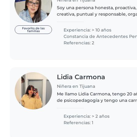
Soy una persona honesta, proactiva,
creativa, puntual y responsable, org
me adapto al entorno de manera fáci
de cada niño..
Favorito de las
Experiencia: > 10 años
familias
Constancia de Antecedentes Pen
Referencias: 2
Lidia Carmona
Niñera en Tijuana
Me llamo Lidia Carmona, tengo 20 añ
de psicopedagogía y tengo una car
psicología. Tengo experiencia en el
año, cuento..
Experiencia: > 2 años
Referencias: 1