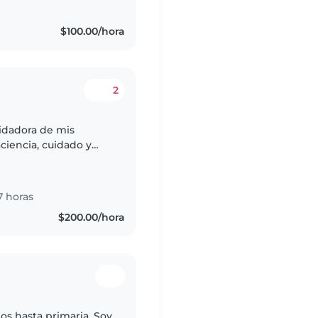
$100.00/hora
2
uidadora de mis
ciencia, cuidado y
 la Lic. en educación,
7 horas
$200.00/hora
os hasta primaria. Soy