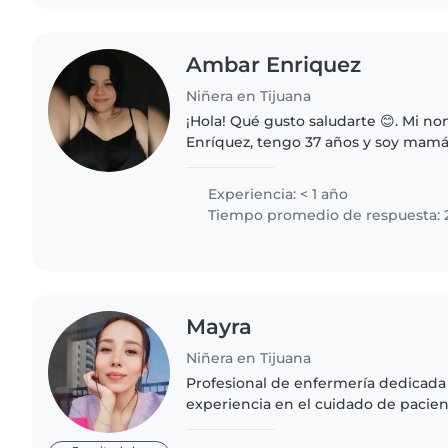
Ambar Enriquez
Niñera en Tijuana
¡Hola! Qué gusto saludarte 😊. Mi 
Enríquez, tengo 37 años y soy mamá
así que conozco de cerca el amor, la 
responsabilidad que implica..
Experiencia: < 1 año
Tiempo promedio de respuesta: 
Mayra
Niñera en Tijuana
Profesional de enfermería dedicada
experiencia en el cuidado de pacien
edades y un fuerte compromiso con e
Combino mis habilidades..