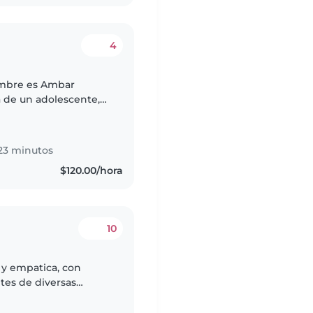
4
nombre es Ambar
 de un adolescente,
paciencia y la
23 minutos
$120.00/hora
10
 y empatica, con
tes de diversas
l bienestar infantil.