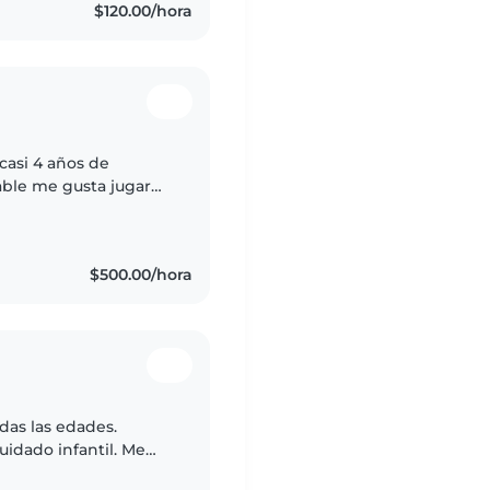
$120.00/hora
casi 4 años de
ble me gusta jugar
cer ejercicio hacerles
$500.00/hora
das las edades.
idado infantil. Me
ranquila. Puedo