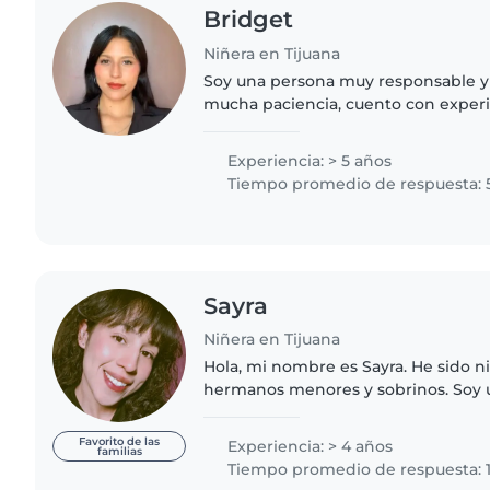
Bridget
Niñera en Tijuana
Soy una persona muy responsable y 
mucha paciencia, cuento con exper
en campamento de verano, guardería
maternal y primero de..
Experiencia: > 5 años
Tiempo promedio de respuesta: 
Sayra
Niñera en Tijuana
Hola, mi nombre es Sayra. He sido n
hermanos menores y sobrinos. Soy u
comprometida, por lo que cumpliré 
instrucciones dadas en un..
Favorito de las
Experiencia: > 4 años
familias
Tiempo promedio de respuesta: 1