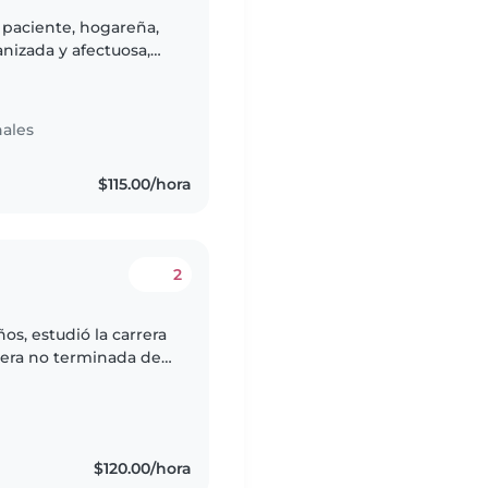
 paciente, hogareña,
anizada y afectuosa,
l, y las necesidades
ales
$115.00/hora
2
os, estudió la carrera
rera no terminada de
 cuidado de niños de 2
$120.00/hora