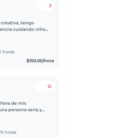
2
creativa, tengo
iencia cuidando niños
s y fui maestra de
5 horas
$150.00/hora
12
iñera de mis
na persona seria y
con los acuerdos e
9 horas