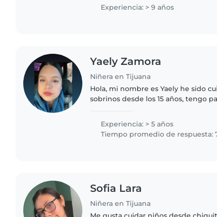
ayudar con tareas del hogar..
Experiencia: > 9 años
Yaely Zamora
Niñera en Tijuana
Hola, mi nombre es Yaely he sido c
sobrinos desde los 15 años, tengo pa
empatía hacia los niños. Egresada de
soy responsable,..
Experiencia: > 5 años
Tiempo promedio de respuesta: 
Sofia Lara
Niñera en Tijuana
Me gusta cuidar niños desde chiquit