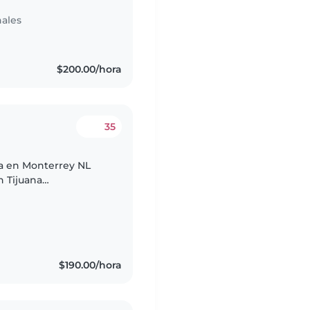
ales
$200.00/hora
35
da en Monterrey NL
n Tijuana
cativos, Fui
ía..
$190.00/hora