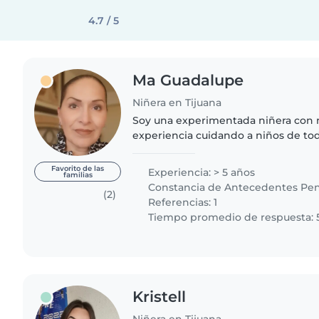
4.7 / 5
Ma Guadalupe
Niñera en Tijuana
Soy una experimentada niñera con 
experiencia cuidando a niños de to
bebés hasta adolescentes. Me cons
responsable, paciente y..
Favorito de las
Experiencia: > 5 años
familias
Constancia de Antecedentes Pen
(2)
Referencias: 1
Tiempo promedio de respuesta: 
Kristell
Niñera en Tijuana