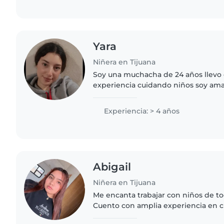
Yara
Niñera en Tijuana
Soy una muchacha de 24 años llevo 
experiencia cuidando niños soy ama
con los niños hacer manualidades ha
postres hacer juegos
Experiencia: > 4 años
Abigail
Niñera en Tijuana
Me encanta trabajar con niños de to
Cuento con amplia experiencia en cu
considero responsable, paciente y t