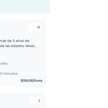
19
más de 5 años de
das las edades, desde
idero una persona
ales
51 minutos
$150.00/hora
2