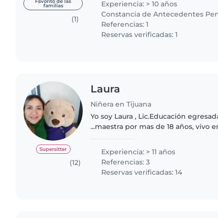
Favorito de las
Experiencia: > 10 años
familias
Constancia de Antecedentes Pen
(1)
Referencias: 1
Reservas verificadas: 1
Laura
Niñera en Tijuana
Yo soy Laura , Lic.Educación egresa
...maestra por mas de 18 años, vivo e
actualmente. Entre otros cargos edu
coordinadora pedagógica en guarder
Supersitter
Experiencia: > 11 años
Referencias: 3
(12)
Reservas verificadas: 14