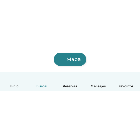
Mapa
Inicio
Buscar
Reservas
Mensajes
Favoritos
Español
Cómo funciona
Ayuda
Términos y Privacidad