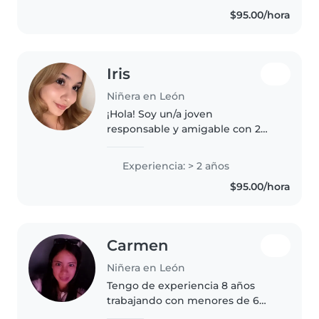
$95.00/hora
Iris
Niñera en León
¡Hola! Soy un/a joven
responsable y amigable con 2
años de experiencia cuidando
niños en edad preescolar y en
Experiencia: > 2 años
edad de guardería. Me encanta
$95.00/hora
leer, hacer manualidades y jugar
con los..
Carmen
Niñera en León
Tengo de experiencia 8 años
trabajando con menores de 6
años 3 años en guardería Vida y