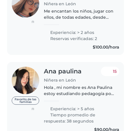
Niñera en León
Me encantan los niños, jugar con
ellos, de todas edades, desde
(1)
bebés hasta preadolescentes,
puedo ayudar con tareas,
Experiencia: > 2 años
además de hacer quehaceres en
Reservas verificadas: 2
la casa, me gusta leer cuentos,
$100.00/hora
contar..
Ana paulina
15
Niñera en León
Hola , mi nombre es Ana Paulina
estoy estudiando pedagogía por
las mañanas ,me gusta convivir,
Favorito de las
familias
ayudar y cuidar a los pequeños .
Experiencia: > 5 años
(1)
soy muy paciente tengo mucha
Tiempo promedio de
responsabilidad en el cuidado..
respuesta: 38 segundos
$90.00/hora