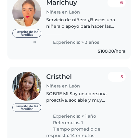
Maríchuy
6
Niñera en León
Servicio de niñera ¿Buscas una
niñera o apoyo para hacer las
tareas de tu hijo (a)? No busques
Favorito de las
familias
más, llegaste al lugar correcto ☺️
Experiencia: > 3 años
(1)
ya que cuento con carrera
$100.00/hora
técnica en educación...
Cristhel
5
Niñera en León
SOBRE MI Soy una persona
proactiva, sociable y muy
responsable. Me encanta
Favorito de las
familias
enseñarles, jugar con ellos y
Experiencia: < 1 año
guiarlos en actividades
Referencias: 1
recreativas y educativas. Tengo
Tiempo promedio de
mucha paciencia, empatía..
respuesta: 14 minutos