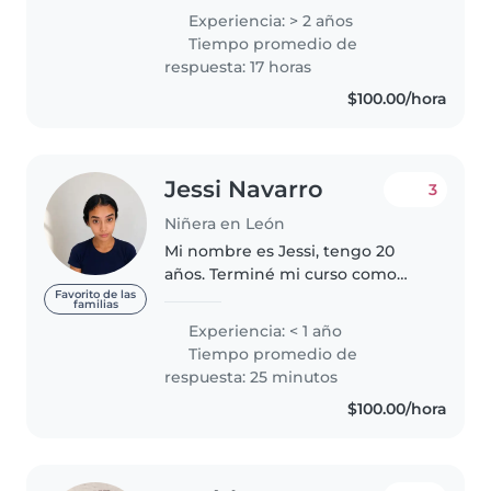
preescolar y escolar. Soy una
Experiencia: > 2 años
persona responsable, paciente y
Tiempo promedio de
amable. Cuento con una amplia
respuesta: 17 horas
variedad..
$100.00/hora
Jessi Navarro
3
Niñera en León
Mi nombre es Jessi, tengo 20
años. Terminé mi curso como
Asistente Educativa y
Favorito de las
familias
actualmente estudio la
Experiencia: < 1 año
Licenciatura en Educación
Tiempo promedio de
Preescolar. Me encanta convivir
respuesta: 25 minutos
con los niños,soy una..
$100.00/hora