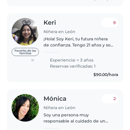
Keri
9
Niñera en León
¡Hola! Soy Keri, tu futura niñera
de confianza. Tengo 21 años y soy
una persona responsable,
Favorito de las
familias
cariñosa y atenta. Me encanta
Experiencia: > 3 años
(1)
trabajar con niños porque
Reservas verificadas: 1
disfruto acompañarlos en su
$90.00/hora
crecimiento,..
Mónica
2
Niñera en León
Soy una persona muy
responsable al cuidado de un
Bb.o Niñ@, me gusta jugar y