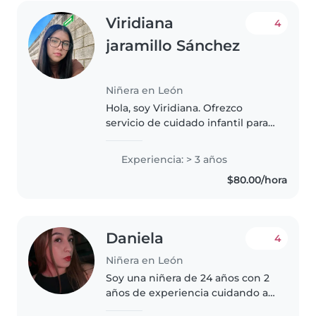
Viridiana
4
jaramillo Sánchez
Niñera en León
Hola, soy Viridiana. Ofrezco
servicio de cuidado infantil para
bebés y niños pequeños con
responsabilidad, paciencia y
Experiencia: > 3 años
compromiso. ✅ Experiencia en el
$80.00/hora
cuidado infantil ✅ Currículum..
Daniela
4
Niñera en León
Soy una niñera de 24 años con 2
años de experiencia cuidando a
niños pequeños, en edad