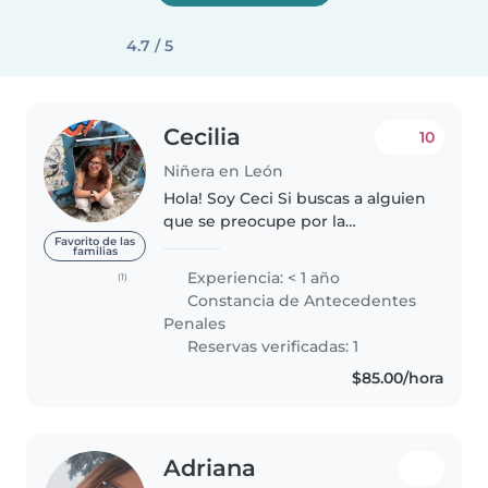
4.7 / 5
Cecilia
10
Niñera en León
Hola! Soy Ceci Si buscas a alguien
que se preocupe por la
privacidad y el cuidado de tus
Favorito de las
familias
hijos, mientras se asegura de que
Experiencia: < 1 año
(1)
pasen un buen momento, soy la
Constancia de Antecedentes
persona adecuada. A lo largo..
Penales
Reservas verificadas: 1
$85.00/hora
Adriana