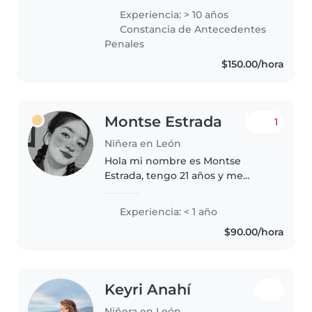
interactuar con ellos si son niños
Experiencia: > 10 años
de escuela, en cto a bb soy muy
Constancia de Antecedentes
responsable en sus cuidados. He
Penales
trabajado..
$150.00/hora
Montse Estrada
1
Niñera en León
Hola mi nombre es Montse
Estrada, tengo 21 años y me
gustan los niños. Me considero
una persona responsable,
Experiencia: < 1 año
amable y paciente. He cuidado a
$90.00/hora
mis hermanos y primos
pequeños y disfruto..
Keyri Anahí
Niñera en León