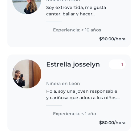
Soy extrovertida, me gusta
cantar, bailar y hacer
manualidades
Experiencia: > 10 años
$90.00/hora
Estrella josselyn
1
Niñera en León
Hola, soy una joven responsable
y cariñosa que adora a los niños.
Aunque soy nueva en el cuidado
infantil, tengo experiencia con
Experiencia: < 1 año
niños de todas las edades. Me
$80.00/hora
encanta dibujar, leer..