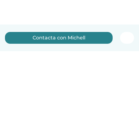
Contacta con Michell
Español
Cómo funciona
Ayuda
Términos y Privacidad
Precios
Datos de la empresa