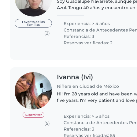
Soy Guadalupe Navarrete, aunque p
Azul. Tengo 40 años y encuentro un
el trabajo con niños. Para mí, acom
gran responsabilidad,..
Favorito de las
Experiencia: > 4 años
familias
Constancia de Antecedentes Pen
(2)
Referencias: 3
Reservas verificadas: 2
Ivanna (Ivi)
Niñera en Ciudad de México
Hi! I'm 28 years old and have been 
five years. I'm very patient and lo
activities like drawing, reading, pain
projects...
Supersitter
Experiencia: > 5 años
Constancia de Antecedentes Pen
(5)
Referencias: 3
Reservas verificadas: 55