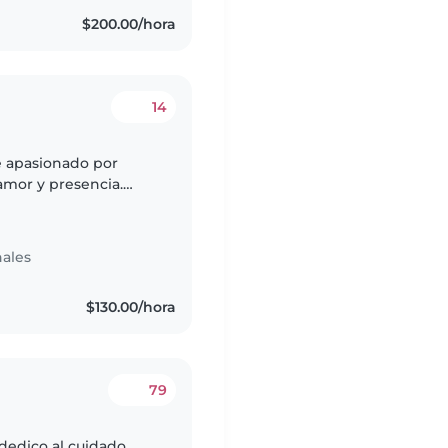
$200.00/hora
14
e apasionado por
amor y presencia.
dorf y el yoga para
ales
$130.00/hora
79
 dedico al cuidado