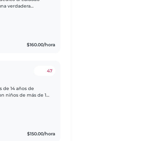
 una verdadera
ños de experiencia
$160.00/hora
47
s de 14 años de
con niños de más de 12
ue favorecen su
$150.00/hora