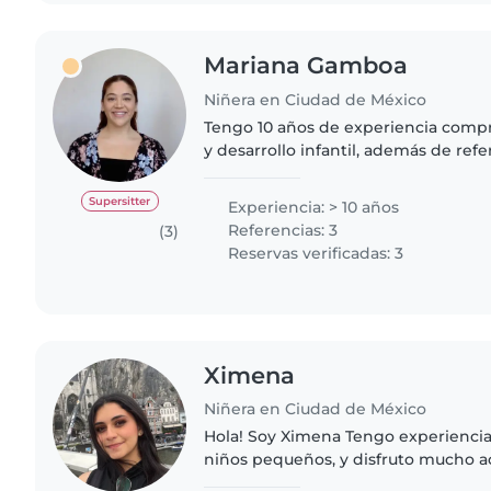
Mariana Gamboa
Niñera en Ciudad de México
Tengo 10 años de experiencia comp
y desarrollo infantil, además de re
familias extranjeras y mexicanas. Est
psicología y me..
Supersitter
Experiencia: > 10 años
Referencias: 3
(3)
Reservas verificadas: 3
Ximena
Niñera en Ciudad de México
Hola! Soy Ximena Tengo experienci
niños pequeños, y disfruto mucho 
primeras etapas de aprendizaje y j