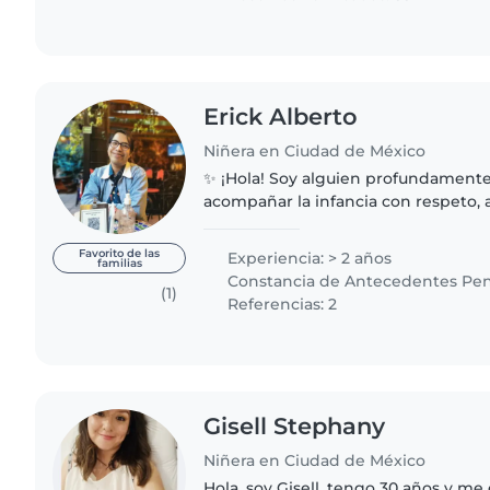
Erick Alberto
Niñera en Ciudad de México
✨ ¡Hola! Soy alguien profundament
acompañar la infancia con respeto, 
Desde la mirada de la pedagogía Wal
niños, creo espacios donde..
Favorito de las
Experiencia: > 2 años
familias
Constancia de Antecedentes Pen
(1)
Referencias: 2
Gisell Stephany
Niñera en Ciudad de México
Hola, soy Gisell, tengo 30 años y me