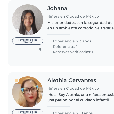
Johana
Niñera en Ciudad de México
Mis prioridades son la seguridad de 
en un ambiente comodo. Se tratar a 
hiperactivos, tímidos y tranquilos, 
experiencia cuidando..
Favorito de las
Experiencia: > 3 años
familias
Referencias: 1
(1)
Reservas verificadas: 1
Alethia Cervantes
Niñera en Ciudad de México
¡Hola! Soy Alethia, una niñera entus
una pasión por el cuidado infantil. D
los niños en actividades creativas y
manualidades,..
Favorito de las
Experiencia: > 10 años