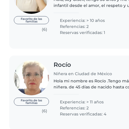
infantil desde el amor, el respeto y
vocación 💛 Cuento con más de 10 a
acompañando a bebés desde..
Favorito de las
Experiencia: > 10 años
familias
Referencias: 2
(6)
Reservas verificadas: 1
Rocío
Niñera en Ciudad de México
Hola mi nombre es Rocío .Tengo má
niñera. de 45 días de nacido hasta 
años de edad. Realizo actividades q
creatividad,memoria,destrezas..
Favorito de las
Experiencia: > 11 años
familias
Referencias: 2
(6)
Reservas verificadas: 4