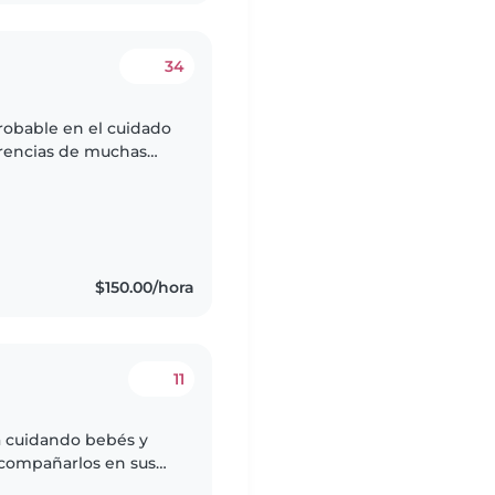
34
robable en el cuidado
ferencias de muchas
udié la carrera de
$150.00/hora
11
a cuidando bebés y
acompañarlos en sus
uego. Me considero una