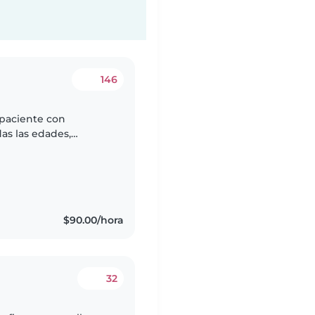
146
 paciente con
as las edades,
preescolares y
do..
$90.00/hora
32