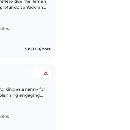
refiero que me llamen
 profundo sentido en
pañarlos implica una
ales
$150.00/hora
20
working as a nanny for
ve planning engaging
ting, singing, artsy
ales