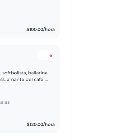
$100.00/hora
6
softbolista, bailarina,
ess, amante del café y
 paz. Me gusta y
ales
$120.00/hora