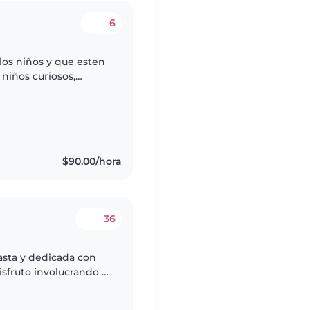
6
los niños y que esten
niños curiosos,
también tengo
$90.00/hora
36
iasta y dedicada con
isfruto involucrando a
 educativas, como