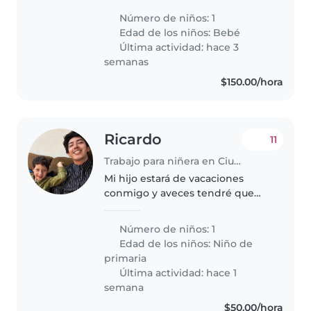
inteligente, tranquilo y juguetón.
Número de niños: 1
Requerimos alguien que pueda
Edad de los niños:
Bebé
cocinar y estar cómodo(a) con..
Última actividad: hace 3
semanas
$150.00/hora
Ricardo
11
Trabajo para niñera en Ciudad de México
Mi hijo estará de vacaciones
conmigo y aveces tendré que
salir de casa. Soy un hombre de
31 y mi hijo tiene 7
Número de niños: 1
Edad de los niños:
Niño de
primaria
Última actividad: hace 1
semana
$50.00/hora