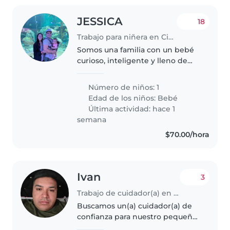
JESSICA
18
Trabajo para niñera en Ciudad de México
Somos una familia con un bebé
curioso, inteligente y lleno de
energía. Estamos buscando una
niñera, nanny o cuidador(a) de
Número de niños: 1
confianza que pueda atender a
Edad de los niños:
Bebé
nuestro pequeño en nuestra..
Última actividad: hace 1
semana
$70.00/hora
Ivan
3
Trabajo de cuidador(a) en Ciudad de México
Buscamos un(a) cuidador(a) de
confianza para nuestro pequeño
bebé. Nuestro pequeño es