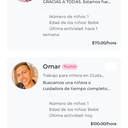
GRACIAS A TODAS. Estamos fuera
por una temporada, Cuando
volvamos buscaremos otra
Número de niños: 1
nanny! y por acá regresaremos.
Edad de los niños:
Bebé
Muchas gracias por sus
Última actividad: hace 1
recomendaciones, las
semana
tendremos..
$70.00/hora
Omar
Nuevo
Trabajo para niñera en Ciudad de México
Buscamos una niñera o
cuidadora de tiempo completo
para nuestro bebé tranquilo y
creativo. Debe ser cariñosa,
Número de niños: 1
bilingüe en inglés y español
Edad de los niños:
Bebé
(árabe adicional será un plus),
Última actividad: hoy
confortable..
$100.00/hora