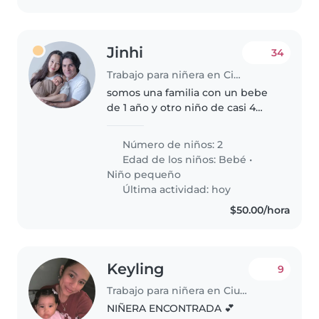
Jinhi
34
Trabajo para niñera en Ciudad de México
somos una familia con un bebe
de 1 año y otro niño de casi 4
años actualmente estamos con 2
niñeras pero una de ellas por
Número de niños: 2
cuestiones personales ya no
Edad de los niños:
Bebé
•
podra seguir por lo cual estamos..
Niño pequeño
Última actividad: hoy
$50.00/hora
Keyling
9
Trabajo para niñera en Ciudad de México
NIÑERA ENCONTRADA 💕