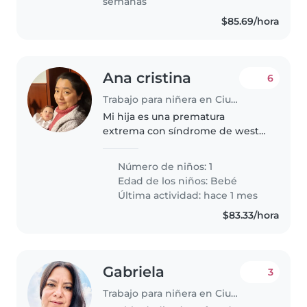
semanas
$85.69/hora
Ana cristina
6
Trabajo para niñera en Ciudad de México
Mi hija es una prematura
extrema con síndrome de west
comida especial y
medicamentos especiales que
Número de niños: 1
cuenta con una serie de
Edad de los niños:
Bebé
actividades importante desde
Última actividad: hace 1 mes
consultas hasta terapia
$83.33/hora
Gabriela
3
Trabajo para niñera en Ciudad de México