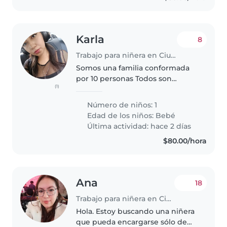
Karla
8
Trabajo para niñera en Ciudad de México
Somos una familia conformada
por 10 personas Todos son
(1)
adultos, trabajadores y el único
pequeño es mi bebé También
Número de niños: 1
tenemos a 2 perritos y 1 gatito
Edad de los niños:
Bebé
Última actividad: hace 2 días
$80.00/hora
Ana
18
Trabajo para niñera en Ciudad de México
Hola. Estoy buscando una niñera
que pueda encargarse sólo de