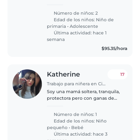
llevar y recoger a mis dos hijas a
la escuela para que yo pueda salir
Número de niños: 2
a trabajar, ya que como saben los
Edad de los niños:
Niño de
horarios de trabajo..
primaria
•
Adolescente
Última actividad: hace 1
semana
$95.35/hora
Katherine
17
Trabajo para niñera en Ciudad de México
Soy una mamá soltera, tranquila,
protectora pero con ganas de
salir adelante, darle lo mejor a mi
primer bebé estoy en búsqueda
Número de niños: 1
de alguien que me ayude en
Edad de los niños:
Niño
este proceso, ya que tengo..
pequeño
•
Bebé
Última actividad: hace 3