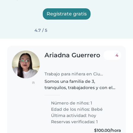
Regístrate gratis
4.7 / 5
Ariadna Guerrero
4
Trabajo para niñera en Ciudad de México
Somos una familia de 3,
(1)
tranquilos, trabajadores y con el
amor de una bebé de 5 meses,
tres gatitos, un perrito y nos
Número de niños: 1
gustaría poder sobre llevar la
Edad de los niños:
Bebé
carga del trabajo con ayuda
Última actividad: hoy
viendo..
Reservas verificadas: 1
$100.00/hora