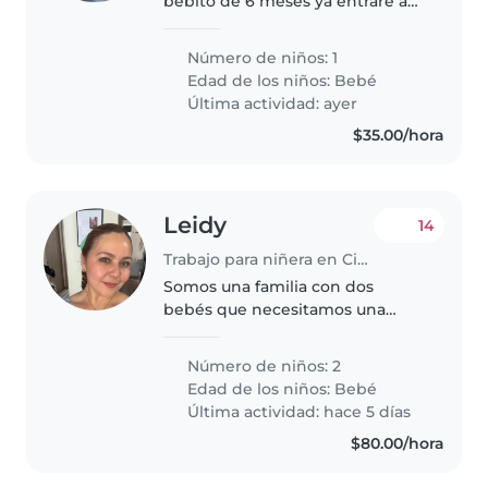
bebito de 6 meses ya entraré a
trabajar y necesito que me
apoyen a verlo el estaría con su
Número de niños: 1
abuela pero si necesitaría que
Edad de los niños:
Bebé
cuando ella no pudiera en algún..
Última actividad: ayer
$35.00/hora
Leidy
14
Trabajo para niñera en Ciudad de México
Somos una familia con dos
bebés que necesitamos una
niñera de confianza. Nuestras
bebés gemelas son calmadas,
Número de niños: 2
cariñosas. Buscamos a alguien
Edad de los niños:
Bebé
que se sienta cómoda
Última actividad: hace 5 días
cuidándolos en nuestra..
$80.00/hora