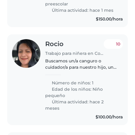
energéticos, amigables..
preescolar
Última actividad: hace 1 mes
$150.00/hora
Rocio
10
Trabajo para niñera en Coyoacán
Buscamos un/a canguro o
cuidador/a para nuestro hijo, un
niño tranquilo, inteligente y
curioso de 3 años. Valoramos a
Número de niños: 1
alguien que pueda ayudar con
Edad de los niños:
Niño
las tareas escolares. Nos
pequeño
encantaría..
Última actividad: hace 2
meses
$100.00/hora