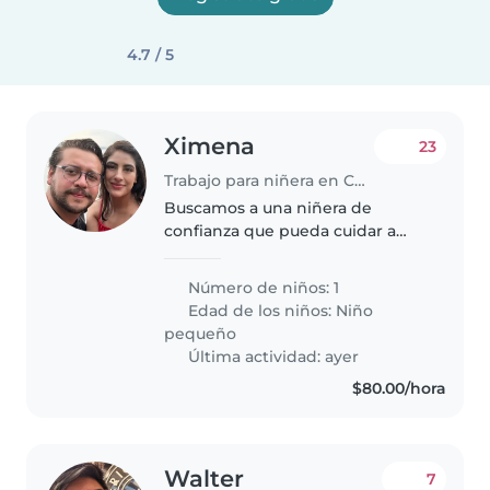
4.7 / 5
Ximena
23
Trabajo para niñera en Coyoacán
Buscamos a una niñera de
confianza que pueda cuidar a
nuestro enérgico y curioso niño
de 2 años. Nos gustaría que la
Número de niños: 1
niñera se sienta cómoda con
Edad de los niños:
Niño
nuestras mascotas. Estamos
pequeño
disponibles..
Última actividad: ayer
$80.00/hora
Walter
7