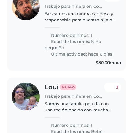
Trabajo para niñera en Coyoacán
Buscamos una niñera cariñosa y
responsable para nuestro hijo de
2.5 años, un niño lleno de
energía y muy amigable.
Número de niños: 1
Necesitamos a alguien que se
Edad de los niños:
Niño
sienta cómodo/a con mascotas y
pequeño
que pueda..
Última actividad: hace 6 días
$80.00/hora
Loui
3
Nuevo
Trabajo para niñera en Coyoacán
Somos una familia peluda con
una recién nacida con mucha
energía por aprender del nuevo
mundo
Número de niños: 1
Edad de los niños:
Bebé