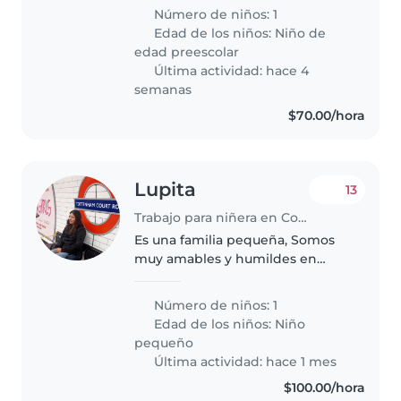
nuestra hijo de 2 años de la
Número de niños: 1
escuela cuando entre al kinder o
Edad de los niños:
Niño de
los días que lo manden a
edad preescolar
descansa..
Última actividad: hace 4
semanas
$70.00/hora
Lupita
13
Trabajo para niñera en Coyoacán
Es una familia pequeña, Somos
muy amables y humildes en
nuestro hogar. Andamos en
busca de alguien que nos ayude
Número de niños: 1
a cuidar a un angelito de 9
Edad de los niños:
Niño
meses unos 3 o 4 días a la
pequeño
semana y le..
Última actividad: hace 1 mes
$100.00/hora