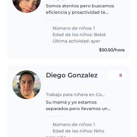
Somos atentos pero buscamos
eficiencia y proactividad te
ayudamos a ayudarnos
Número de niños: 1
Edad de los niños:
Bebé
Última actividad: ayer
$50.50/hora
Diego Gonzalez
8
Trabajo para niñera en Coyoacán
Su mamá y yo estamos
separados pero llevamos un
convivencia y coparentaje muy
sano y nuestra hija es la prioridad
Número de niños: 1
#1 en todo momento
Edad de los niños:
Niño