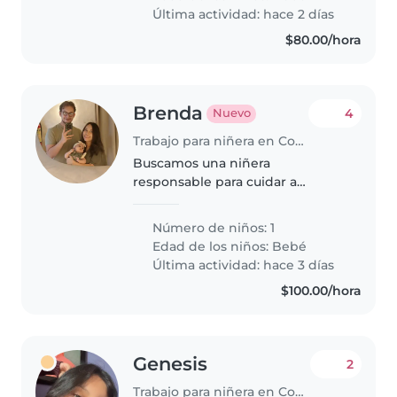
Última actividad: hace 2 días
$80.00/hora
Brenda
4
Nuevo
Trabajo para niñera en Coyoacán
Buscamos una niñera
responsable para cuidar a
nuestra bebé inteligente de 3
meses, es amigable y juguetona.
Número de niños: 1
Que sea cómoda con mascotas y
Edad de los niños:
Bebé
pueda cuidar en casa. Nos
Última actividad: hace 3 días
encantaría platicar..
$100.00/hora
Genesis
2
Trabajo para niñera en Coyoacán