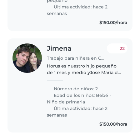
pequeño
Última actividad: hace 2
semanas
$150.00/hora
Jimena
22
Trabajo para niñera en Coyoacán
Horus es nuestro hijo pequeño
de 1 mes y medio yJose María de
6 años buscamos ayuda 2 veces
por semana, papá está en casa la
Número de niños: 2
mayoría del tiempo pero mamá
Edad de los niños:
Bebé
•
sale a estudiar martes y jueves..
Niño de primaria
Última actividad: hace 2
semanas
$150.00/hora