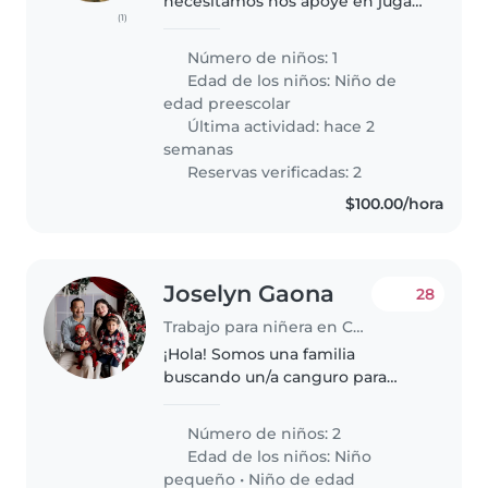
necesitamos nos apoye en jugar
(1)
con y atienda al niño en sus
necesidades como agua comer
Número de niños: 1
jugar en la alberca y jardín y
Edad de los niños:
Niño de
terminaría cuando se duerma
edad preescolar
Última actividad: hace 2
semanas
Reservas verificadas: 2
$100.00/hora
Joselyn Gaona
28
Trabajo para niñera en Coyoacán
¡Hola! Somos una familia
buscando un/a canguro para
cuidar a nuestras dos niñas, un
niña en edad de guardería y una
Número de niños: 2
niña en edad preescolar.
Edad de los niños:
Niño
Nuestros hijos son muy
pequeño
•
Niño de edad