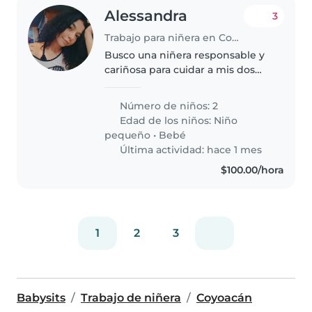
Alessandra
3
Trabajo para niñera en Coyoacán
Busco una niñera responsable y
cariñosa para cuidar a mis dos
niños pequeños, el mayor tiene 3
años y el más pequeño va a
Número de niños: 2
cumplir 2 años, mis hijos son
Edad de los niños:
Niño
muy energéticos, curiosos e..
pequeño
•
Bebé
Última actividad: hace 1 mes
$100.00/hora
1
2
3
Babysits
Trabajo de niñera
Coyoacán