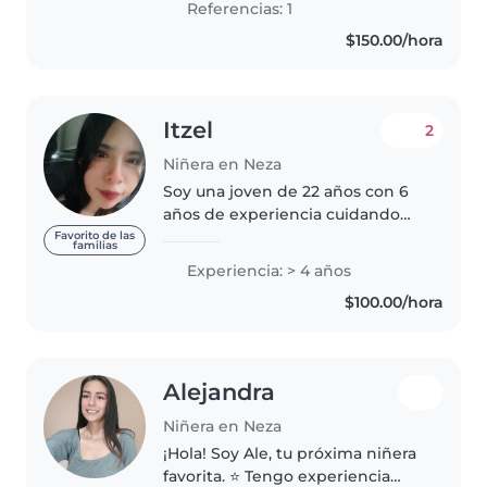
Referencias: 1
$150.00/hora
Itzel
2
Niñera en Neza
Soy una joven de 22 años con 6
años de experiencia cuidando
niños de todas las edades, desde
Favorito de las
familias
bebés hasta niños en edad
Experiencia: > 4 años
escolar. He trabajado con niños
$100.00/hora
con necesidades especiales
como..
Alejandra
Niñera en Neza
¡Hola! Soy Ale, tu próxima niñera
favorita. ⭐ Tengo experiencia