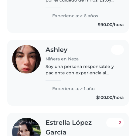
estudiando la Licenciatura en
Enfermería, lo que me brinda
Experiencia: > 6 años
conocimientos en cuidado
$90.00/hora
infantil, primeros auxilios y salud..
Ashley
Niñera en Neza
Soy una persona responsable y
paciente con experiencia al
cuidado de niños. Me encanta
dibujar, leer y hacer
Experiencia: > 1 año
manualidades. Cuento con un
$100.00/hora
año de experiencia cuidando
niños en edad preescolar..
Estrella López
2
García