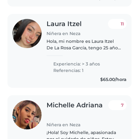
Laura Itzel
11
Niñera en Neza
Hola, mi nombre es Laura Itzel
De La Rosa García, tengo 25 años.
Soy Licenciada en Educación
Preescolar, tengo cinco años de
Experiencia: > 3 años
experiencia trabajando con
Referencias: 1
grupos de 25 a 30 alumnos de..
$65.00/hora
Michelle Adriana
7
Niñera en Neza
¡Hola! Soy Michelle, apasionada
por el cuidado de niños. Estoy