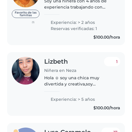
Soy una niñera con 4 años de
experiencia trabajando con
bebés, niños pequeños y
Favorito de las
familias
preescolares. Soy una persona
Experiencia: > 2 años
(1)
responsable, divertida y
Reservas verificadas: 1
empática, que disfruta de
$100.00/hora
actividades como dibujar,..
Lizbeth
1
Niñera en Neza
Hola ☺️ soy una chica muy
divertida y creativa,soy
totalmente responsable y
responsable,he cuidado bebés
Experiencia: > 5 años
recién nacidos y peques ya
$100.00/hora
grandes(2 meses a 10 años),juego
con ellos,apoyo..