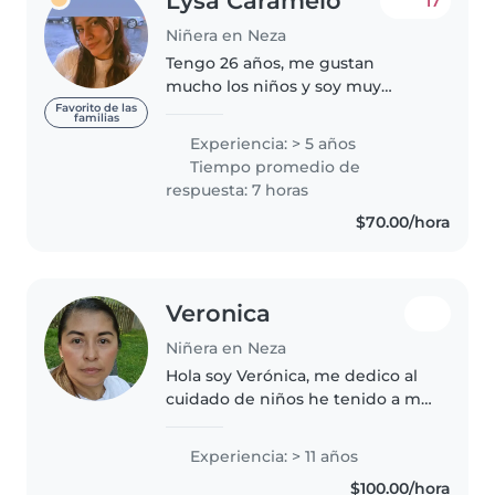
Lysa Caramelo
17
Niñera en Neza
Tengo 26 años, me gustan
mucho los niños y soy muy
paciente, me gusta cantarles y
Favorito de las
familias
jugar con ellos, ayudarles a sus
Experiencia: > 5 años
actividades y obligaciones. Soy
Tiempo promedio de
muy activa, puedo hacer
respuesta: 7 horas
actividades..
$70.00/hora
Veronica
Niñera en Neza
Hola soy Verónica, me dedico al
cuidado de niños he tenido a mi
cuidado bebés de 1 mes de
nacido hasta 8 años de edad he
Experiencia: > 11 años
trabajado con familias mexicanas
$100.00/hora
y extranjeros tengo mas de..