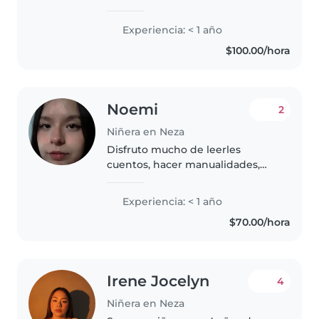
cuidando peques y mi
superpoder es convertir una
Experiencia: < 1 año
tarde normal en una aventura
$100.00/hora
llena de imaginación. Me
encanta jugar..
Noemi
2
Niñera en Neza
Disfruto mucho de leerles
cuentos, hacer manualidades,
cantar y bailar, y participar en
juegos. Me considero una
Experiencia: < 1 año
persona responsable, divertida y
$70.00/hora
amigable. Estoy cursando la
licencia..
Irene Jocelyn
4
Niñera en Neza