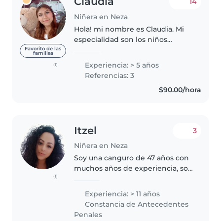
Claudia
14
Niñera en Neza
Hola! mi nombre es Claudia. Mi
especialidad son los niños
pequeños. Me gusta hacer
Favorito de las
familias
actividades con ellos, crear y
Experiencia: > 5 años
(1)
jugar 🎨🖍️🧸 tengo experiencia
Referencias: 3
cuidando de niños pequeños,
$90.00/hora
más en estos..
Itzel
3
Niñera en Neza
Soy una canguro de 47 años con
muchos años de experiencia, soy
(1)
Mamá y Abuela. Soy una persona
responsable, paciente y creativa
Experiencia: > 11 años
que puede realizar actividades
Constancia de Antecedentes
como dibujar, leer cuentos,..
Penales