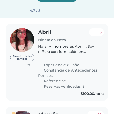
4.7 / 5
Abril
3
Niñera en Neza
Hola! Mi nombre es Abril (: Soy
niñera con formación en
psicología infantil, cuento con
Favorito de las
familias
experiencia en cuidado de
Experiencia: > 1 año
(1)
bebés hasta adolescentes🧸 Por
Constancia de Antecedentes
el momento sólo estoy
Penales
disponible de..
Referencias: 1
Reservas verificadas: 8
$100.00/hora