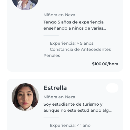
Niñera en Neza
Tengo 5 años de experiencia
enseñando a niños de varias
edades en mi comunidad
cristiana. Estudio Letras, tengo
Experiencia: > 5 años
experiencia enseñando
Constancia de Antecedentes
asignaturas de Lengua e Historia.
Penales
Mis servicios..
$100.00/hora
Estrella
Niñera en Neza
Soy estudiante de turismo y
aunque no este estudiando algo
acerca de niños, mis padres son
maestros por lo que he tenido
Experiencia: < 1 año
experiencia al convivir con ellos