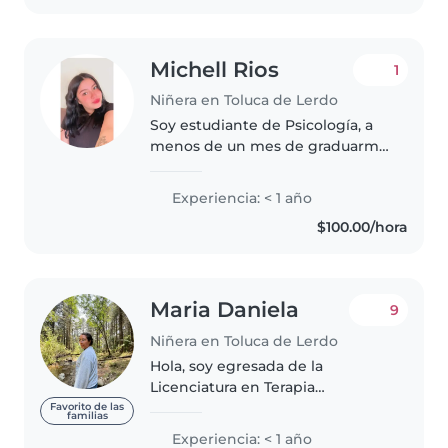
pantallas..
Michell Rios
1
Niñera en Toluca de Lerdo
Soy estudiante de Psicología, a
menos de un mes de graduarme.
Elegí esta carrera porque desde
siempre me han encantado los
Experiencia: < 1 año
niños y disfruto acompañarlos en
$100.00/hora
su desarrollo, brindándoles..
Maria Daniela
9
Niñera en Toluca de Lerdo
Hola, soy egresada de la
Licenciatura en Terapia
Ocupacional, cuento con un
Favorito de las
familias
curso básico de primeros
Experiencia: < 1 año