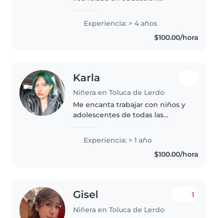
temprana y preescolar,
especialista en desarrollo y
Experiencia: > 4 años
cuidado de niños de 0 a 5 años.
$100.00/hora
Si necesitas de una profesional
contáctame
Karla
Niñera en Toluca de Lerdo
Me encanta trabajar con niños y
adolescentes de todas las
edades. Con habilidades en
manualidades, música, dibujo y
Experiencia: > 1 año
apoyo con tareas, aporto
$100.00/hora
creatividad y paciencia a cada
actividad...
Gisel
1
Niñera en Toluca de Lerdo