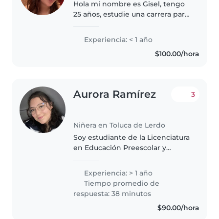
Hola mi nombre es Gisel, tengo
25 años, estudie una carrera para
maestra de español a nivel
secundaría entonces tengo
Experiencia: < 1 año
experiencia con los niños-
$100.00/hora
adolescentes. actualmente
trabajo como..
Aurora Ramírez
3
Niñera en Toluca de Lerdo
Soy estudiante de la Licenciatura
en Educación Preescolar y
cuento con un año y medio de
experiencia trabajando y
Experiencia: > 1 año
conviviendo con niños. Me
Tiempo promedio de
caracterizo por ser responsable,
respuesta: 38 minutos
paciente,..
$90.00/hora