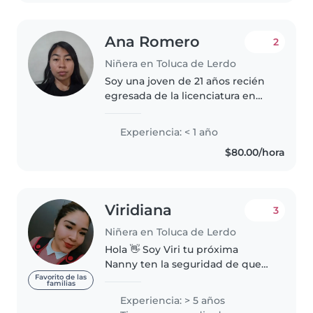
Ana Romero
2
Niñera en Toluca de Lerdo
Soy una joven de 21 años recién
egresada de la licenciatura en
Pedagogía. Tengo experiencia
cuidando bebés, niños pequeños
Experiencia: < 1 año
y preescolares. Soy una persona
$80.00/hora
creativa, imaginativa y
responsable...
Viridiana
3
Niñera en Toluca de Lerdo
Hola 👋 Soy Viri tu próxima
Nanny ten la seguridad de que
tu pequeñ@ va a estar en manos
Favorito de las
familias
de una profesional al igual que tu
Experiencia: > 5 años
soy mamá por lo tanto lo tratare