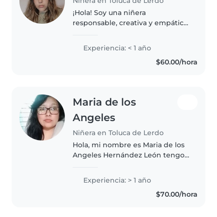
Niñera en Toluca de Lerdo
¡Hola! Soy una niñera
responsable, creativa y empática
en sus 20s, lista para cuidar a tus
hijos con dedicación. Aunque soy
Experiencia: < 1 año
nueva en el cuidado de niños,
$60.00/hora
tengo habilidades como leer,..
Maria de los
Angeles
Niñera en Toluca de Lerdo
Hola, mi nombre es Maria de los
Angeles Hernández León tengo
26 años, actualmente estudio la
licenciatura en pedagogía, tengo
Experiencia: > 1 año
experiencia en el cuidado de
$70.00/hora
niños pequeños de 1 a..