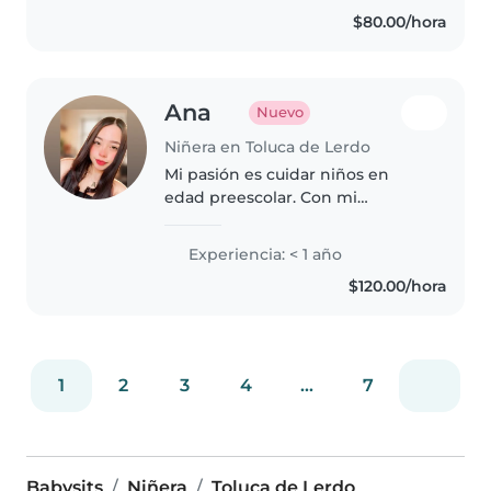
auxilios, me gusta trabajas con
$80.00/hora
niños de todas las edades, tengo
habilidades..
Ana
Nuevo
Niñera en Toluca de Lerdo
Mi pasión es cuidar niños en
edad preescolar. Con mi
Bachillerato en puericultura,
ofrezco actividades divertidas
Experiencia: < 1 año
como dibujar, manualidades y
$120.00/hora
música. Me encantan los juegos
educativos..
1
2
3
4
...
7
Babysits
Niñera
Toluca de Lerdo