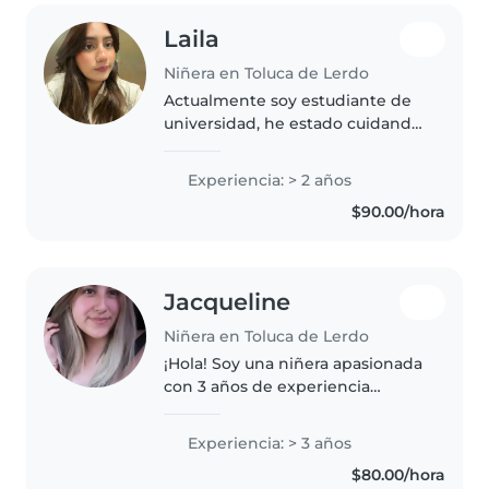
Laila
Niñera en Toluca de Lerdo
Actualmente soy estudiante de
universidad, he estado cuidando
niños desde los 15 un poco más
formal, mi hermano nació con
Experiencia: > 2 años
discapacidad y desde que él
$90.00/hora
llegó me enseñaron sus
cuidados..
Jacqueline
Niñera en Toluca de Lerdo
¡Hola! Soy una niñera apasionada
con 3 años de experiencia
cuidando niños de todas las
edades. Me encanta dibujar,
Experiencia: > 3 años
hacer manualidades con los
$80.00/hora
niños, soy muy didáctica; cero