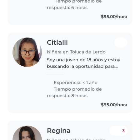
Tiempo promedio de
como un hijo,ademas soy..
respuesta: 6 horas
$95.00/hora
Citlalli
Niñera en Toluca de Lerdo
Soy una joven de 18 años y estoy
buscando la oportunidad para
cuidar niños en tu hogar. Se que
buscas a alguien se se adapte a
Experiencia: < 1 año
tu horario y me encantaría cuidar
Tiempo promedio de
de tu pequeño o pequeña...
respuesta: 8 horas
$95.00/hora
Regina
3