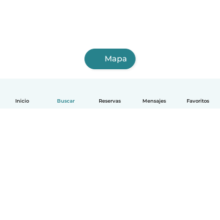
Mapa
Inicio
Buscar
Reservas
Mensajes
Favoritos
Español
Cómo funciona
Ayuda
Términos y Privacidad
Precios
Datos de la empresa