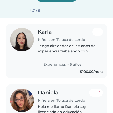
4.7 / 5
Karla
Niñera en Toluca de Lerdo
Tengo alrededor de 7-8 años de
experiencia trabajando con
niños desde recién nacidos
hasta los 10-12 años, tome cursos
Experiencia: > 6 años
de estimulación temprana, me
$100.00/hora
gusta ser muy creativa y sigo
aprendiendo..
Daniela
1
Niñera en Toluca de Lerdo
Hola me llamo Daniela soy
licenciada en educación