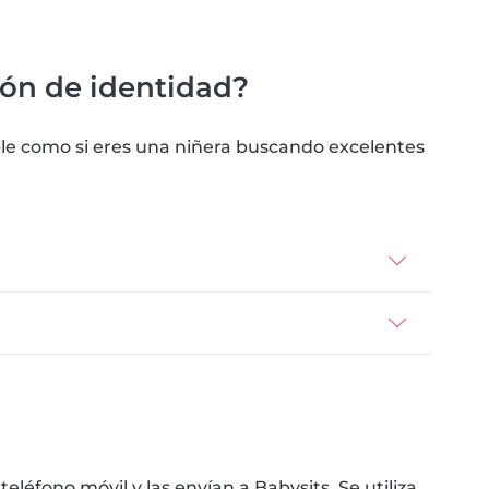
ión de identidad?
ble como si eres una niñera buscando excelentes
éfono móvil y las envían a Babysits. Se utiliza