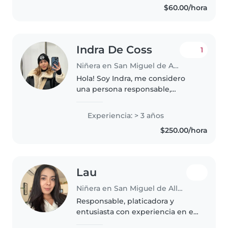
$60.00/hora
una formación en el área
educativa...
Indra De Coss
1
Niñera en San Miguel de Allende
Hola! Soy Indra, me considero
una persona responsable,
amorosa y divertida, mi principal
objetivo con los niños es poder
Experiencia: > 3 años
enseñarles algo y facilitar la vida
$250.00/hora
de los padres creando un..
Lau
Niñera en San Miguel de Allende
Responsable, platicadora y
entusiasta con experiencia en el
cuidado de niños desde