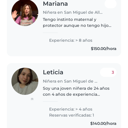
Mariana
Niñera en San Miguel de Allende
Tengo instinto maternal y
protector aunque no tengo hijos.
Tengo bonito caracter
Experiencia: > 8 años
$150.00/hora
Leticia
3
Niñera en San Miguel de Allende
Soy una joven niñera de 24 años
con 4 años de experiencia
(1)
cuidando niños. Tengo
conocimientos de pedagogía,
Experiencia: > 4 años
cuidado, higiene y salud infantil.
Reservas verificadas: 1
Disfruto de actividades creativas
$140.00/hora
como..