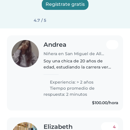
Regístrate gratis
4.7 / 5
Andrea
Niñera en San Miguel de Allende
Soy una chica de 20 años de
edad, estudiando la carrera ver
Psicología y mi propósito es
especializarme en niños Me
Experiencia: > 2 años
gusta mucho convivir con los
Tiempo promedio de
niños, siempre me ha gustado
respuesta: 2 minutos
cuidarlos..
$100.00/hora
Elizabeth
4