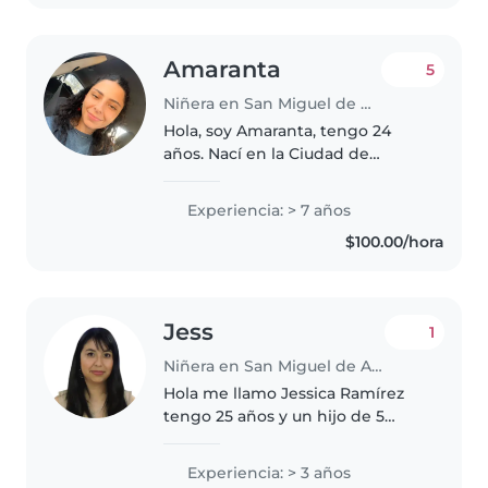
morales...
Amaranta
5
Niñera en San Miguel de Allende
Hola, soy Amaranta, tengo 24
años. Nací en la Ciudad de
México, viví un tiempo en Mérida
y actualmente estudio Artes
Experiencia: > 7 años
Visuales en San Miguel de
$100.00/hora
Allende. Desde pequeña he
sentido una..
Jess
1
Niñera en San Miguel de Allende
Hola me llamo Jessica Ramírez
tengo 25 años y un hijo de 5
años. Tengo una licenciatura en
pedagogía y actualmente busco
Experiencia: > 3 años
un trabajo para seguir teniendo