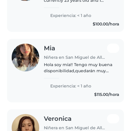
currently 23 years old and I
considere myself as an
enthusiastic, patient and happy
Experiencia: < 1 año
person. I am a believer that kids
$100.00/hora
need to discover themselves by
playing..
Mia
Niñera en San Miguel de Allende
Hola soy mía!! Tengo muy buena
disponibilidad,quedarán muy
satisfechos con mi trabajo,me
gusta mucho cuidar niños
Experiencia: < 1 año
pequeños,me gusta cocinar y
$115.00/hora
hacer postres ,hacer
manualidades y ver..
Veronica
Niñera en San Miguel de Allende