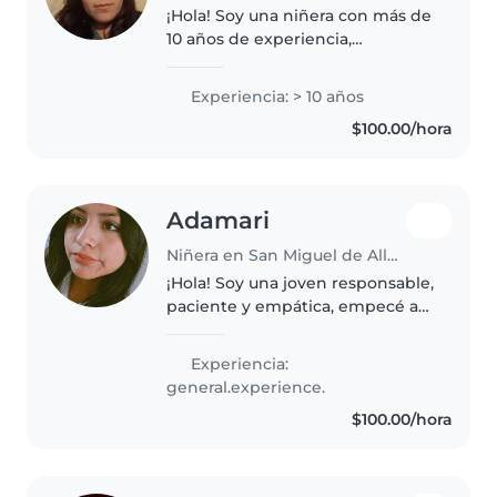
¡Hola! Soy una niñera con más de
10 años de experiencia,
trabajando con niños de todas
las edades. Me encanta dibujar y
Experiencia: > 10 años
leer cuentos, y estoy cómoda
$100.00/hora
con mascotas, cocinar y ayudar..
Adamari
Niñera en San Miguel de Allende
¡Hola! Soy una joven responsable,
paciente y empática, empecé a
cuidar a mis primos desde que
tengo 15 años. Me encanta hacer
Experiencia:
manualidades, la música y jugar
general.experience.
con los niños. También..
$100.00/hora