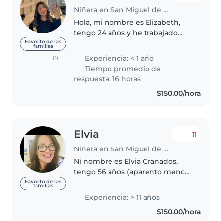
Niñera en San Miguel de Allende
Hola, mi nombre es Elizabeth,
tengo 24 años y he trabajado
como niñera cuidando bebes,
Favorito de las
familias
me gusta mucho cuidar niños así
Experiencia: < 1 año
(2)
como jugar con ellos, estoy
Tiempo promedio de
disponible a cualquier horario.
respuesta: 16 horas
Aparte..
$150.00/hora
Elvia
11
Niñera en San Miguel de Allende
Ni nombre es Elvia Granados,
tengo 56 años (aparento menos)
amo a los niños. Trabaje en
Favorito de las
familias
EstadosUnidos 30 años como
Experiencia: > 11 años
babysitter. Hablo inglés, buena
$150.00/hora
educación y buenos valores