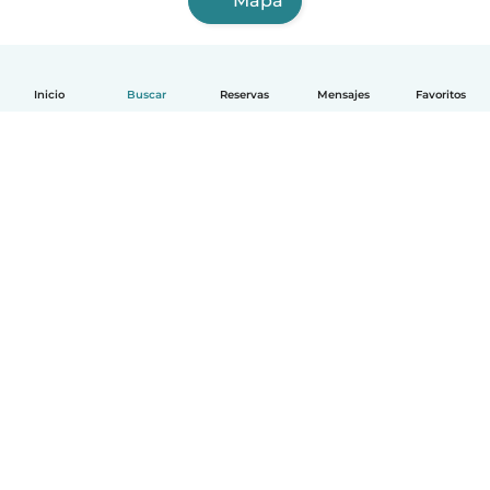
Mapa
Inicio
Buscar
Reservas
Mensajes
Favoritos
Español
Cómo funciona
Ayuda
Términos y Privacidad
Precios
Datos de la empresa
Babysits para Empresas
Normas de la comunidad