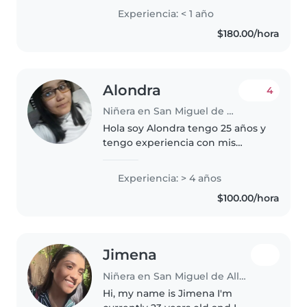
preescolares hasta adolescentes.
Experiencia: < 1 año
Cuento con certificación de
$180.00/hora
primeros auxilios y me siento
cómoda..
Alondra
4
Niñera en San Miguel de Allende
Hola soy Alondra tengo 25 años y
tengo experiencia con mis
hermanos y primos, no me
incómodan las mascotas, soy
Experiencia: > 4 años
atenta y me gusta jugar con los
$100.00/hora
pequeños también puedo
ayudar con tareas..
Jimena
Niñera en San Miguel de Allende
Hi, my name is Jimena I'm