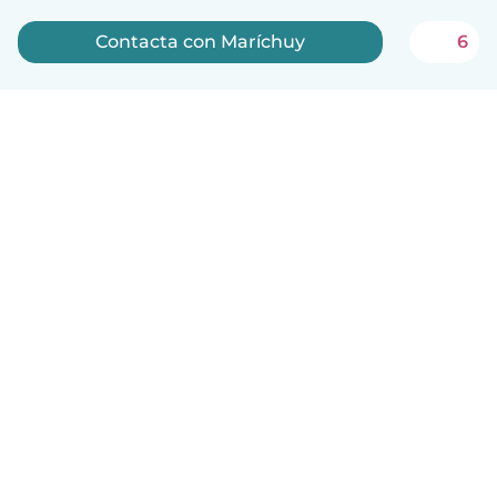
Contacta con Maríchuy
6
Español
Cómo funciona
Ayuda
Términos y Privacidad
Precios
Datos de la empresa
Babysits para Empresas
Normas de la comunidad