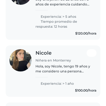
años de experiencia cuidando
niños de diferentes
edades,principalmente con
Experiencia: > 5 años
bebes y niños en edades escolar,
Tiempo promedio de
soy una persona
respuesta: 12 horas
responsable,cariñosa,y confiable..
$120.00/hora
Nicole
Niñera en Monterrey
Hola, soy Nicole, tengo 19 años y
me considero una persona
responsable, paciente y cariñosa.
Tengo experiencia cuidando
Experiencia: > 1 año
niños dentro de mi familia lo que
$100.00/hora
me ha ayudado a desarrollar..