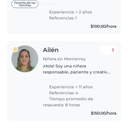
niños de todas las edades, desde
Favorito de las
familias
bebés hasta escolares.
Experiencia: > 2 años
Responsable, paciente y
Referencias: 1
empática, disfruto mucho de
$100.00/hora
actividades..
Ailén
3
Niñera en Monterrey
¡Hola! Soy una niñera
responsable, paciente y creativa
con más de 11 años de
experiencia cuidando niños de
Experiencia: > 11 años
todas las edades. Soy docente de
Referencias: 4
educación especial, especialista
Tiempo promedio de
en atención..
respuesta: 8 horas
$150.00/hora