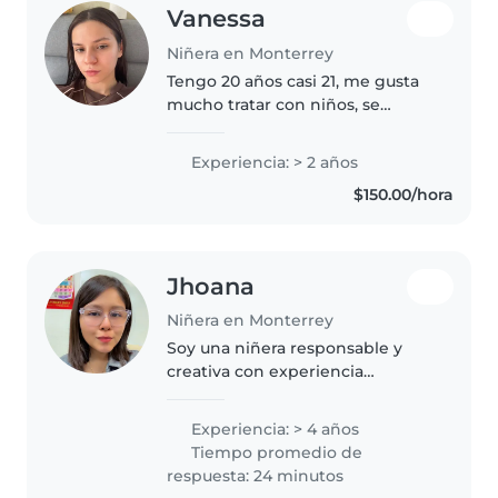
Vanessa
Niñera en Monterrey
Tengo 20 años casi 21, me gusta
mucho tratar con niños, se
cocinar, se manejar automático
tengo licencia y estoy disponible
Experiencia: > 2 años
siempre
$150.00/hora
Jhoana
Niñera en Monterrey
Soy una niñera responsable y
creativa con experiencia
cuidando bebés, niños pequeños
y adolescentes. Cuento con
Experiencia: > 4 años
certificación en primeros auxilios
Tiempo promedio de
y manejo de mascotas. Me
respuesta: 24 minutos
encanta..