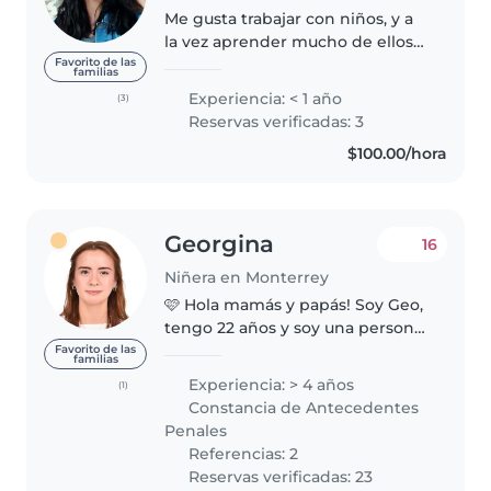
Me gusta trabajar con niños, y a
la vez aprender mucho de ellos
también. He trabajado como
Favorito de las
familias
maestra de danza de baby ballet
Experiencia: < 1 año
(3)
y he hecho prácticas de
Reservas verificadas: 3
fisioterapia pediátrica (soy
$100.00/hora
estudiante),..
Georgina
16
Niñera en Monterrey
🩷 Hola mamás y papás! Soy Geo,
tengo 22 años y soy una persona
responsable, paciente y cariñosa.
Favorito de las
familias
Disfruto mucho convivir con
Experiencia: > 4 años
(1)
niños y crear un ambiente
Constancia de Antecedentes
donde se sientan seguros,
Penales
felices..
Referencias: 2
Reservas verificadas: 23