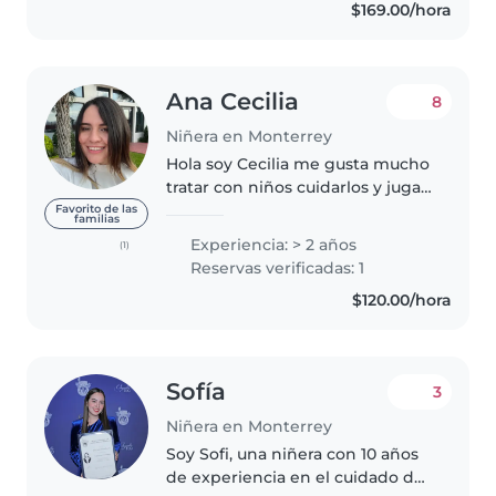
$169.00/hora
Ana Cecilia
8
Niñera en Monterrey
Hola soy Cecilia me gusta mucho
tratar con niños cuidarlos y jugar
con ellos actualmente estoy
Favorito de las
familias
estudiando la universidad por las
Experiencia: > 2 años
(1)
noches en línea así que en el día
Reservas verificadas: 1
tengo disponible..
$120.00/hora
Sofía
3
Niñera en Monterrey
Soy Sofi, una niñera con 10 años
de experiencia en el cuidado de