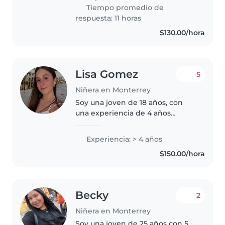
con niños en edad preescolar y
Tiempo promedio de
me encanta dibujar, leer cuentos
respuesta: 11 horas
y jugar...
$130.00/hora
Lisa Gomez
5
Niñera en Monterrey
Soy una joven de 18 años, con
una experiencia de 4 años
cuidando niños de todas las
edades, desde bebés hasta niños
Experiencia: > 4 años
en edad escolar. Soy una
$150.00/hora
persona responsable, amigable y
creativa,..
Becky
2
Niñera en Monterrey
Soy una joven de 25 años con 5