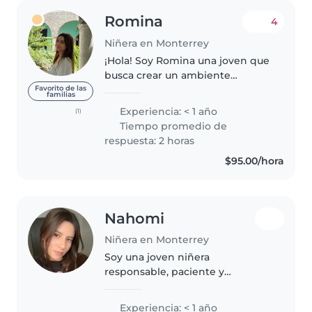
Romina
4
Niñera en Monterrey
¡Hola! Soy Romina una joven que
busca crear un ambiente
tranquilo, divertido y seguro para
Favorito de las
familias
los chicos, donde puedan
Experiencia: < 1 año
(1)
sentirse cómodos y felices. Me
Tiempo promedio de
considero responsable, atenta y
respuesta: 2 horas
creativa..
$95.00/hora
Nahomi
Niñera en Monterrey
Soy una joven niñera
responsable, paciente y
amigable, lista para cuidar a tus
pequeños. Tengo experiencia
Experiencia: < 1 año