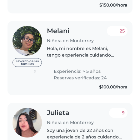
$150.00/hora
Melani
25
Niñera en Monterrey
Hola, mi nombre es Melani,
tengo experiencia cuidando
niños gracias a mi técnica en
Favorito de las
familias
enfermería y por experiencias
Experiencia: > 5 años
(1)
familiares, también se de
Reservas verificadas: 24
primeros auxilios, me gusta jugar
$100.00/hora
con los..
Julieta
9
Niñera en Monterrey
Soy una joven de 22 años con
experiencia de 2 años cuidando