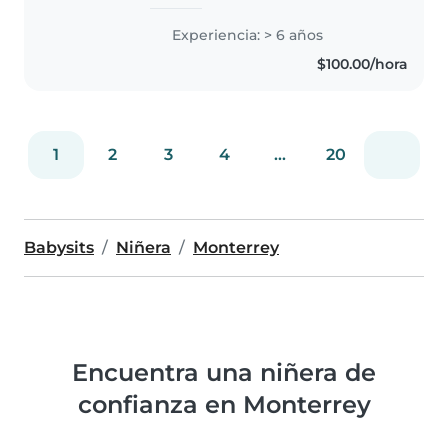
niños de todas las edades. Soy
responsable, creativa y tengo
Experiencia: > 6 años
certificación en primeros
$100.00/hora
auxilios. Ofrezco un ambiente..
1
2
3
4
...
20
Babysits
Niñera
Monterrey
Encuentra una niñera de
confianza en Monterrey