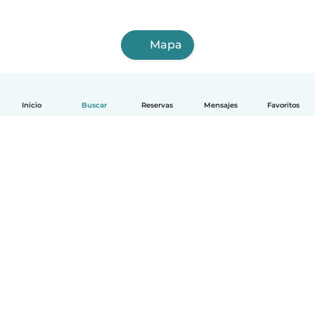
Mapa
Inicio
Buscar
Reservas
Mensajes
Favoritos
Español
Cómo funciona
Ayuda
Términos y Privacidad
Precios
Datos de la empresa
Babysits para Empresas
Normas de la comunidad