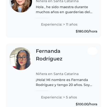
Niñera en Santa Catarina
Hola , he sido maestra durante
muchos años en guarderías del
imss , tengo conocimientos en
niños desde 45 días hasta 6 años
Experiencia: > 11 años
o más , cuento con referencias
$180.00/hora
personales y laborales Me..
Fernanda
Rodríguez
Niñera en Santa Catarina
¡Hola! Mi nombre es Fernanda
Rodríguez y tengo 20 años. Soy
estudiante y me encanta cuidar
a los niños. Siempre he
Experiencia: > 5 años
disfrutado convivir con ellos,
$100.00/hora
apoyarlos en su desarrollo y