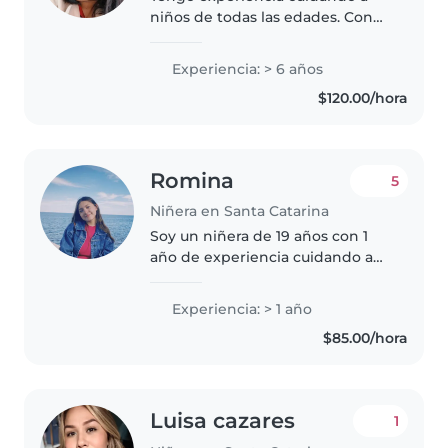
niños de todas las edades. Con
formación en Psicología, me
encanta leer cuentos y crear
Experiencia: > 6 años
juegos divertidos. Me siento
$120.00/hora
cómoda con mascotas y tareas
sencillas..
Romina
5
Niñera en Santa Catarina
Soy un niñera de 19 años con 1
año de experiencia cuidando a
niños de diferentes edades,
desde bebés hasta escolares. Soy
Experiencia: > 1 año
una persona responsable,
$85.00/hora
tranquila y paciente. Puedo
ayudar..
Luisa cazares
1