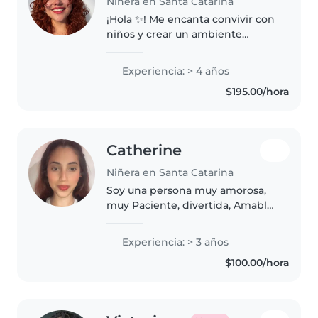
Niñera en Santa Catarina
¡Hola ✨! Me encanta convivir con
niños y crear un ambiente
seguro, divertido y lleno de
confianza para ellos. Aunque mi
Experiencia: > 4 años
experiencia ha sido
$195.00/hora
principalmente cuidando a mi
hermano menor,..
Catherine
Niñera en Santa Catarina
Soy una persona muy amorosa,
muy Paciente, divertida, Amable
y responsable. Soy Educadora y
tengo actividades para que los
Experiencia: > 3 años
niños se diviertan mientras
$100.00/hora
aprenden, primordial los límites..