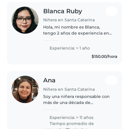
Blanca Ruby
Niñera en Santa Catarina
Hola, mi nombre es Blanca,
tengo 2 años de experiencia en
cuidado de niños, soy pasante de
enfermería general. Me gusta
Experiencia: > 1 año
mucho cuidar niños ya que me
$150.00/hora
relaciono bien con ellos. No
fumo..
Ana
Niñera en Santa Catarina
Soy una niñera responsable con
más de una década de
experiencia en el cuidado de
bebés, preescolares y niños
Experiencia: > 11 años
pequeños. He trabajado como
Tiempo promedio de
maestra titular en diferentes