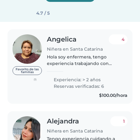
4.7 / 5
Angelica
4
Niñera en Santa Catarina
Hola soy enfermera, tengo
experiencia trabajando con
niños desde recién nacidos, en
Favorito de las
familias
hospital y control del niño sano
Experiencia: > 2 años
(1)
en clínica, me gusta trabajar con
Reservas verificadas: 6
niños, soy paciente, ordenada..
$100.00/hora
Alejandra
1
Niñera en Santa Catarina
Tengo experiencia cuidando a