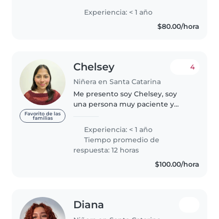
tener paciencia y hablar con
Experiencia: < 1 año
delicadeza, me gusta hacer jugos
$80.00/hora
divertidos con ellos y siempre..
Chelsey
4
Niñera en Santa Catarina
Me presento soy Chelsey, soy
una persona muy paciente y
responsable, mi experiencia
Favorito de las
familias
como niñera sólo ha sido con mis
Experiencia: < 1 año
pequeños hermanos y mi
Tiempo promedio de
prioridad siempre fue su
respuesta: 12 horas
bienestar y seguridad...
$100.00/hora
Diana