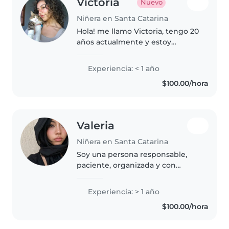
Victoria
Nuevo
Niñera en Santa Catarina
Hola! me llamo Victoria, tengo 20
años actualmente y estoy
estudiando la carrera de
comercio internacional, me
Experiencia: < 1 año
gusta dibujar, bailar, el yoga, los
$100.00/hora
animales especialmente los
gatos,..
Valeria
Niñera en Santa Catarina
Soy una persona responsable,
paciente, organizada y con
muchas ganas de aprender. Me
adapto con facilidad a nuevos
Experiencia: > 1 año
retos y disfruto convivir con
$100.00/hora
niños gracias a mi creatividad,
empatía..