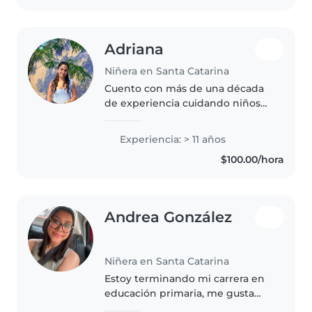
crear..
Adriana
Niñera en Santa Catarina
Cuento con más de una década
de experiencia cuidando niños
de distintas edades y con
formación en licenciatura en
Experiencia: > 11 años
Psicología. Me encanta estimular
$100.00/hora
su creatividad con arte, música y..
Andrea González
Niñera en Santa Catarina
Estoy terminando mi carrera en
educación primaria, me gusta
mucho convivir con los niños, se