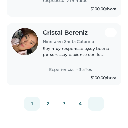
respuesta: 17 minutos
colegios de Santa..
$100.00/hora
Cristal Bereniz
Niñera en Santa Catarina
Soy muy responsable,soy buena
persona,soy paciente con los
niños,me cariño con los niños
,me considero amable ,me gusta
Experiencia: > 3 años
entretenerlos , ser cariñosa con
$100.00/hora
ellos ,le doy un buen
ejemplo,soy..
1
2
3
4