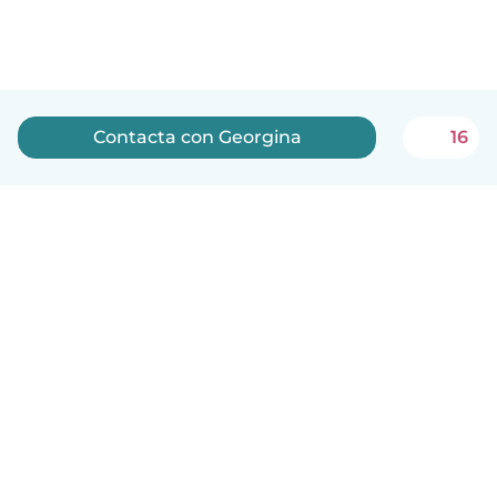
Contacta con Georgina
16
Español
Cómo funciona
Ayuda
Términos y Privacidad
Precios
Datos de la empresa