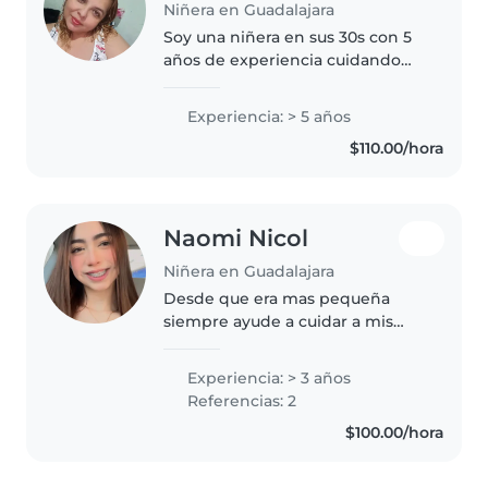
Niñera en Guadalajara
Soy una niñera en sus 30s con 5
años de experiencia cuidando
bebés, niños pequeños y
adolescentes. Me encanta leerles
Experiencia: > 5 años
cuentos, hacer manualidades y
$110.00/hora
jugar con ellos. También puedo
ayudar..
Naomi Nicol
Niñera en Guadalajara
Desde que era mas pequeña
siempre ayude a cuidar a mis
sobrinos cuando eran bebés y
actualmente ahora que son
Experiencia: > 3 años
niños de primaria y algunos
Referencias: 2
bebés. Siempre me encantó
$100.00/hora
convivir con niños..