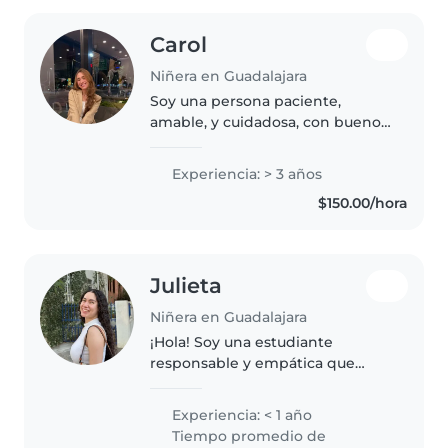
Carol
Niñera en Guadalajara
Soy una persona paciente,
amable, y cuidadosa, con buenos
modales y una gran pasión por el
cuidado de los demás. Mi
Experiencia: > 3 años
experiencia en el cuidado de
$150.00/hora
infantes y personas mayores me
ha permitido..
Julieta
Niñera en Guadalajara
¡Hola! Soy una estudiante
responsable y empática que
adora trabajar con niños. Aunque
no tengo experiencia formal,
Experiencia: < 1 año
tengo mucha paciencia y me
Tiempo promedio de
encanta leer cuentos y enseñar