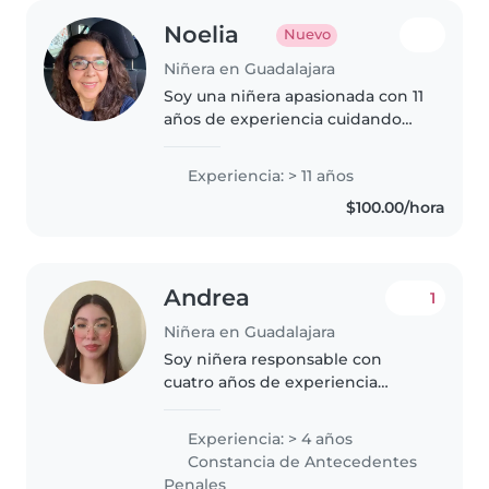
Noelia
Nuevo
Niñera en Guadalajara
Soy una niñera apasionada con 11
años de experiencia cuidando
bebés, preescolares y niños en
edad escolar. Creativa y paciente,
Experiencia: > 11 años
amo leer, hacer manualidades y
$100.00/hora
música. Me encanta cocinar..
Andrea
1
Niñera en Guadalajara
Soy niñera responsable con
cuatro años de experiencia
cuidando bebés, niños pequeños
y preescolares. Disfruto dibujar,
Experiencia: > 4 años
leerles y jugar con ellos. Me
Constancia de Antecedentes
siento cómoda con mascotas. Si..
Penales