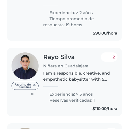
experiencia cuidando niños de
distintas edades tanto en
Experiencia: > 2 años
agencia como de forma
Tiempo promedio de
independiente. Tengo estudios
respuesta: 19 horas
en nutrición, lo..
$90.00/hora
Rayo Silva
2
Niñera en Guadalajara
I am a responsible, creative, and
empathetic babysitter with 5
years of experience caring for
Favorito de las
familias
children of all ages, from babies
Experiencia: > 5 años
(1)
to grade-schoolers. I am first aid
Reservas verificadas: 1
certified and comfortable..
$110.00/hora