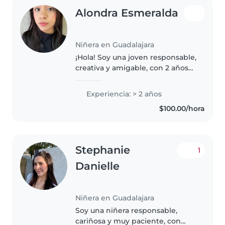
Alondra Esmeralda
Niñera en Guadalajara
¡Hola! Soy una joven responsable,
creativa y amigable, con 2 años
de experiencia cuidando bebés,
niños pequeños y preescolares.
Experiencia: > 2 años
Me encanta dibujar, leer cuentos,
$100.00/hora
hacer manualidades..
Stephanie
1
Danielle
Niñera en Guadalajara
Soy una niñera responsable,
cariñosa y muy paciente, con