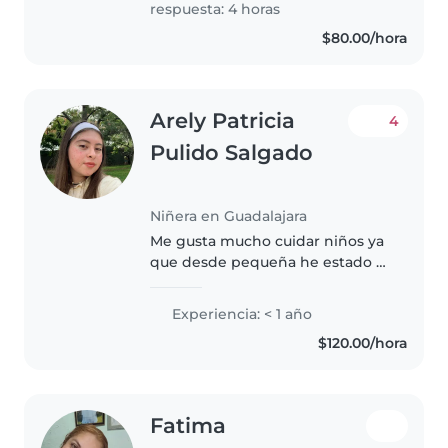
respuesta: 4 horas
idiomas..
$80.00/hora
Arely Patricia
4
Pulido Salgado
Niñera en Guadalajara
Me gusta mucho cuidar niños ya
que desde pequeña he estado a
cargo de mis hermanos, primos,
sobrinos e incluso hijos de
Experiencia: < 1 año
amigos, me considero alguien
$120.00/hora
con mucha paciencia y amor
para..
Fatima