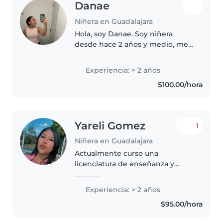
Danae
Niñera en Guadalajara
Hola, soy Danae. Soy niñera
desde hace 2 años y medio, me
gusta hacer actividades con los
niños que cuido y sobre todo
Experiencia: > 2 años
trato de disfrutar de lo que hago.
$100.00/hora
Me puedo trasladar fácilmente..
Yareli Gomez
1
Niñera en Guadalajara
Actualmente curso una
licenciatura de enseñanza y
aprendizaje en educación
secundaria, tengo 2 años
Experiencia: > 2 años
trabajando con niños de primaria
$95.00/hora
y secundaria, puedo ayudar en
tareas y desarrollo..