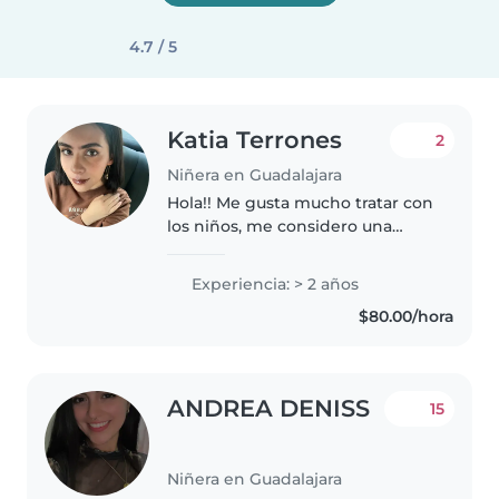
4.7 / 5
Katia Terrones
2
Niñera en Guadalajara
Hola!! Me gusta mucho tratar con
los niños, me considero una
persona muy paciente y tanto mi
familia como mis amigos lo
Experiencia: > 2 años
confirman, tengo dos hermanos
$80.00/hora
pequeños así que tengo
experiencia..
ANDREA DENISS
15
Niñera en Guadalajara