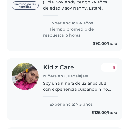
¡Hola! Soy Andy, tengo 24 años
Favorito de las
familias
de edad y soy Nanny. Estaré
encantada de cuidar a tus
peques de manera divertida,
Experiencia: > 4 años
dinámica y delicada.🌞 Cuento
Tiempo promedio de
con experiencia previa de 4 años
respuesta: 5 horas
trabajando..
$90.00/hora
Kid'z Care
5
Niñera en Guadalajara
Soy una niñera de 22 años 👱🏻‍♀️
con experiencia cuidando niños
de todas las edades, desde
bebés hasta adolescentes 🤱🏽.
Experiencia: > 5 años
Tengo habilidades en dibujo,
$125.00/hora
lectura, manualidades, música y
juegos..