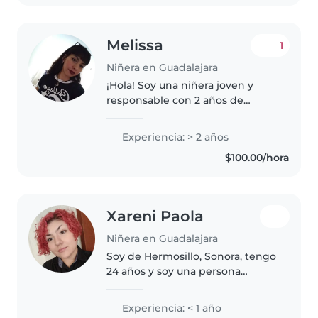
mascotas..
Melissa
1
Niñera en Guadalajara
¡Hola! Soy una niñera joven y
responsable con 2 años de
experiencia cuidando niños de
todas las edades. Me encanta
Experiencia: > 2 años
hacer manualidades y jugar con
$100.00/hora
los niños. Si es necesario puedo
ayudar..
Xareni Paola
Niñera en Guadalajara
Soy de Hermosillo, Sonora, tengo
24 años y soy una persona
energética, imaginativa y muy
paciente. Me gusta dibujar, las
Experiencia: < 1 año
manualidades y en general las