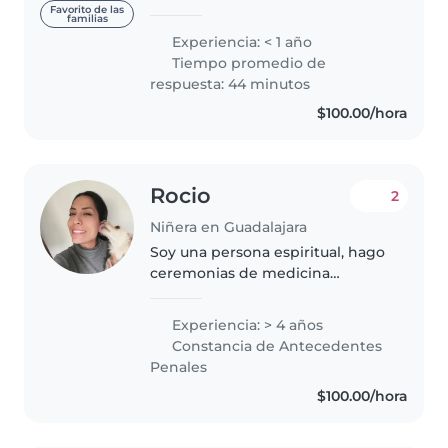
Desde que tengo memoria me
Favorito de las
familias
gusta convivir con niñ@s. Soy
Experiencia: < 1 año
ama de casa y tengo mucho
Tiempo promedio de
tiempo libre. Soy muy paciente,..
respuesta: 44 minutos
$100.00/hora
Rocio
2
Niñera en Guadalajara
Soy una persona espiritual, hago
ceremonias de medicina
ancestral, los fines de semana
asisto a los temazcales, voy
Experiencia: > 4 años
iniciando como terapeuta reiki,
Constancia de Antecedentes
holistica, me gusta acomodar
Penales
los..
$100.00/hora