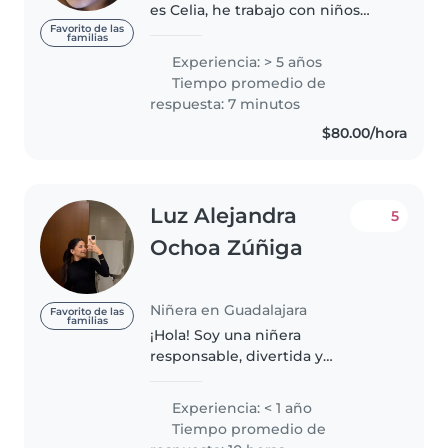
es Celia, he trabajo con niños
desde hace mas de 4 años, me
Favorito de las
familias
encanta estar con ellos y
Experiencia: > 5 años
siempre trato de enseñarles lo
Tiempo promedio de
mejor que puedo, se cocinar,
respuesta: 7 minutos
puedo..
$80.00/hora
Luz Alejandra
5
Ochoa Zúñiga
Niñera en Guadalajara
Favorito de las
familias
¡Hola! Soy una niñera
responsable, divertida y
empática, en sus 20s. Tengo una
licenciatura en enfermería y
Experiencia: < 1 año
estoy lista para cuidar a tus hijos
Tiempo promedio de
con cariño y dedicación. Me