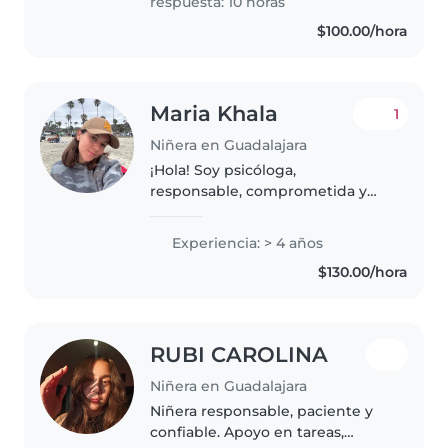
respuesta: 10 horas
encanta..
$100.00/hora
Maria Khala
1
Niñera en Guadalajara
¡Hola! Soy psicóloga,
responsable, comprometida y
confiable. Disfruto trabajar con
niños y niñas, creando un
Experiencia: > 4 años
ambiente seguro, divertido y
$130.00/hora
lleno de aprendizaje para ellos.
Me encanta..
RUBI CAROLINA
Niñera en Guadalajara
Niñera responsable, paciente y
confiable. Apoyo en tareas,