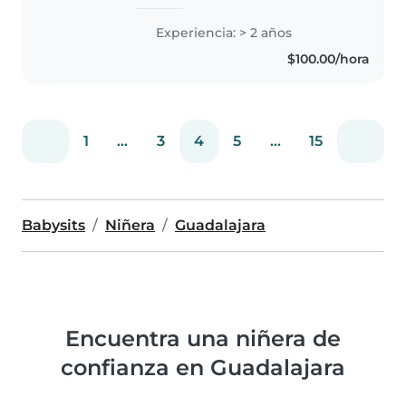
rutinas y actividades educativas,
promoviendo hábitos, respeto y
Experiencia: > 2 años
organización. Mantengo
$100.00/hora
comunicación constante con los
padres..
1
...
3
4
5
...
15
Babysits
Niñera
Guadalajara
Encuentra una niñera de
confianza en Guadalajara