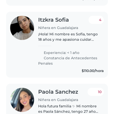
Itzkra Sofia
4
Niñera en Guadalajara
¡Hola! Mi nombre es Sofía, tengo
18 años y me apasiona cuidar
niños y acompañarlos en su día a
día. Me considero una persona
Experiencia: < 1 año
responsable, paciente, cariñosa y
Constancia de Antecedentes
servicial, cualidades..
Penales
$110.00/hora
Paola Sanchez
10
Niñera en Guadalajara
Hola futura familia ✨ Mi nombre
es Paola Sánchez, tengo 27 años.