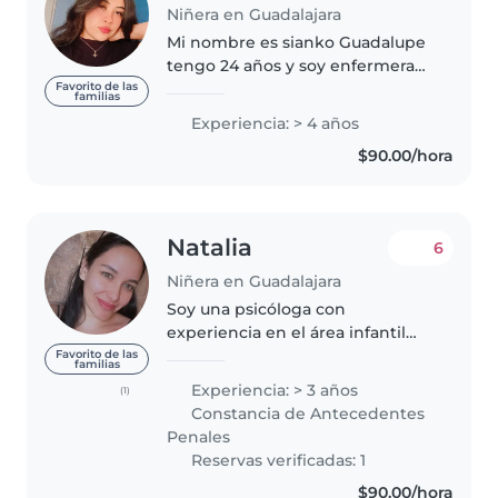
Niñera en Guadalajara
Mi nombre es sianko Guadalupe
tengo 24 años y soy enfermera
general cuento con titulo, me
Favorito de las
familias
encantan los niños desde recién
Experiencia: > 4 años
nacidos hasta no tan chiquitos
$90.00/hora
Tengo mucha experiencia ya..
Natalia
6
Niñera en Guadalajara
Soy una psicóloga con
experiencia en el área infantil
desde el cuidado, enseñanza y
Favorito de las
familias
desarrollo. He trabajado con
Experiencia: > 3 años
(1)
bebés desde los 3 meses, y hasta
Constancia de Antecedentes
adolescentes de 13 años.
Penales
También..
Reservas verificadas: 1
$90.00/hora