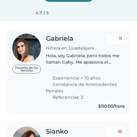
4.7 / 5
Gabriela
11
Niñera en Guadalajara
Hola, soy Gabriela, pero todos me
llaman Gaby. Me apasiona el
cuidado y acompañamiento a
Favorito de las
familias
niños y bebés tengo experiencia
Experiencia: > 10 años
sé muy bien lo que implica
Constancia de Antecedentes
cuidar, educar y acompañar a
Penales
los..
Referencias: 2
$110.00/hora
Sianko
10