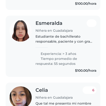
$100.00/hora
actividades que estimulan la..
Esmeralda
Niñera en Guadalajara
Estudiante de bachillerato
responsable, paciente y con gran
energía. Cuento con experiencia
en el cuidado y supervisión de
Experiencia: > 3 años
grupos infantiles, donde he
Tiempo promedio de
desarrollado habilidades para..
respuesta: 55 segundos
$100.00/hora
Celia
6
Niñera en Guadalajara
Que tal me presento mi nombre