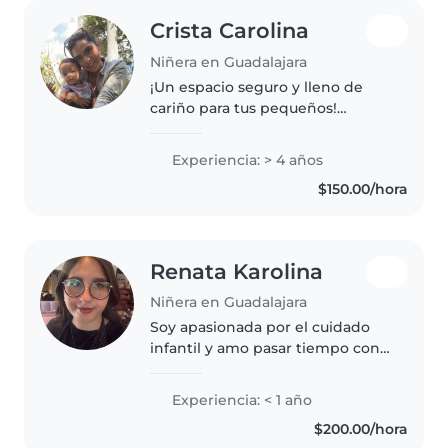
Crista Carolina
Niñera en Guadalajara
¡Un espacio seguro y lleno de
cariño para tus pequeños!
¿Buscas un lugar donde tu hijo
esté bien cuidado mientras
Experiencia: > 4 años
trabajas o realizas tus
$150.00/hora
actividades? Abro las puertas de
mi hogar..
Renata Karolina
Niñera en Guadalajara
Soy apasionada por el cuidado
infantil y amo pasar tiempo con
niños. Me encanta leer, tocar
música y jugar. Me adapto
Experiencia: < 1 año
fácilmente a diferentes edades y
$200.00/hora
me siento cómoda con