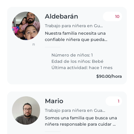
Aldebarán
10
Trabajo para niñera en Guadalajara
Nuestra familia necesita una
confiable niñera que pueda
(1)
cuidar a nuestro bebé de 2 año.
Buscamos una persona cómoda
Número de niños: 1
con mascotas, que pueda cocinar
Edad de los niños:
Bebé
y hacer algunas tareas del
Última actividad: hace 1 mes
hogar...
$90.00/hora
Mario
1
Trabajo para niñera en Guadalajara
Somos una familia que busca una
niñera responsable para cuidar a
nuestra pequeña de 1.5 años. Le