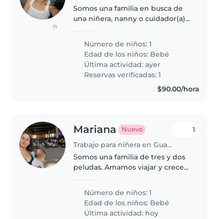
Somos una familia en busca de
una niñera, nanny o cuidador(a)
(1)
para nuestro bebé curioso,
cariñoso y energético, tiene 3
Número de niños: 1
meses. Necesitamos a alguien
Edad de los niños:
Bebé
que se sienta cómodo/a
Última actividad: ayer
realizando..
Reservas verificadas: 1
$90.00/hora
Mariana
1
Nuevo
Trabajo para niñera en Guadalajara
Somos una familia de tres y dos
peludas. Amamos viajar y crecer
juntos como familia.
Número de niños: 1
Edad de los niños:
Bebé
Última actividad: hoy