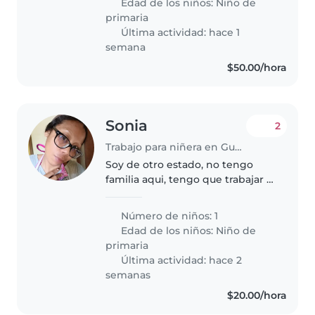
Edad de los niños:
Niño de
pasa dormida todo el día me
primaria
gustaría mucho..
Última actividad: hace 1
semana
$50.00/hora
Sonia
2
Trabajo para niñera en Guadalajara
Soy de otro estado, no tengo
familia aqui, tengo que trabajar y
buscar quien cuide de mi hija si
no no podré solventar gastos,
Número de niños: 1
llegué aquí x mi pareja pero me
Edad de los niños:
Niño de
hecho a la calle con..
primaria
Última actividad: hace 2
semanas
$20.00/hora