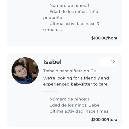
gustan las mascotas y caminar
Número de niños: 1
por toda la casa. Nos encantaría
Edad de los niños:
Niño
encontrar alguien cariñoso..
pequeño
Última actividad: hace 3
semanas
$100.00/hora
Isabel
12
Trabajo para niñera en Guadalajara
We're looking for a friendly and
experienced babysitter to care
for our calm and intelligent
baby. Our home is pet-friendly,
Número de niños: 1
and we'd love someone
Edad de los niños:
Bebé
comfortable with cooking. We
Última actividad: hace 1 mes
speak..
$100.00/hora