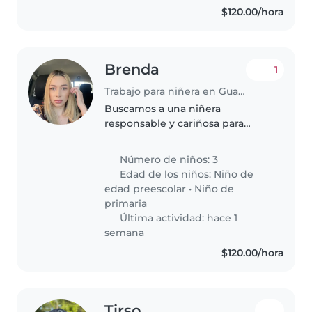
$120.00/hora
Brenda
1
Trabajo para niñera en Guadalajara
Buscamos a una niñera
responsable y cariñosa para
cuidar a nuestros tres pequeños,
gemelas de 5 años y un varón de
Número de niños: 3
10 años
Edad de los niños:
Niño de
edad preescolar
•
Niño de
primaria
Última actividad: hace 1
semana
$120.00/hora
Tirso