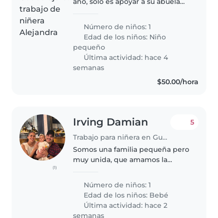
año, solo es apoyar a su abuela
en cuidarla, su abuela cocina,
prepara todo. Siempre hay
Número de niños: 1
alguien en casa, en si solo sería
Edad de los niños:
Niño
apoyo a abuelita
pequeño
Última actividad: hace 4
semanas
$50.00/hora
Irving Damian
5
Trabajo para niñera en Guadalajara
Somos una familia pequeña pero
muy unida, que amamos la
(1)
tranquilidad de nuestro bebé y
nuestras mascotas.
Número de niños: 1
Edad de los niños:
Bebé
Última actividad: hace 2
semanas