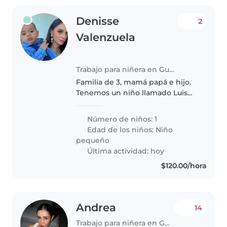
Denisse
2
Valenzuela
Trabajo para niñera en Guadalajara
Familia de 3, mamá papá e hijo.
Tenemos un niño llamado Luis
Elion de 16 meses es muy
enérgico y juguetón en veces
Número de niños: 1
poco demandante. Le gusta
Edad de los niños:
Niño
jugar mucho al aire libre, le
pequeño
encantan..
Última actividad: hoy
$120.00/hora
Andrea
14
Trabajo para niñera en Guadalajara