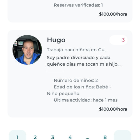
Reservas verificadas: 1
$100.00/hora
Hugo
3
Trabajo para niñera en Guadalajara
Soy padre divorciado y cada
quieñce días me tocan mis hijos ,
yo todo el tiempo estaría
ayudando a la niñera con mis
Número de niños: 2
hijos para que sea más fácil para
Edad de los niños:
Bebé
•
los dos
Niño pequeño
Última actividad: hace 1 mes
$100.00/hora
1
2
3
4
...
8