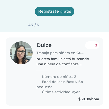
Regístrate gratis
4.7 / 5
Dulce
3
Trabajo para niñera en Guadalajara
Nuestra familia está buscando
una niñera de confianza,
divertida y carismática que
pueda cuidar a nuestros 2 niños
Número de niños: 2
pequeños de 2 años. Una mamá
Edad de los niños:
Niño
trabaja HO por lo que siempre
pequeño
estará..
Última actividad: ayer
$60.00/hora