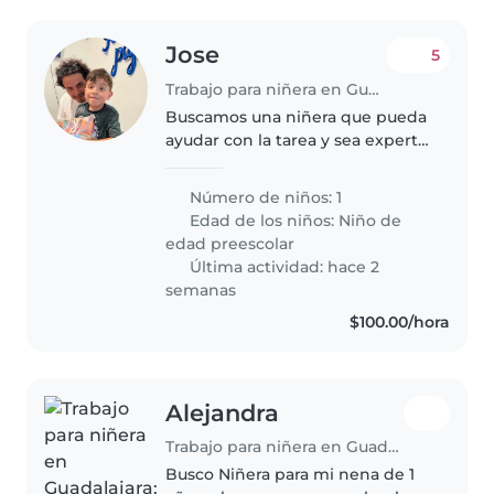
Jose
5
Trabajo para niñera en Guadalajara
Buscamos una niñera que pueda
ayudar con la tarea y sea experta
en el cuidado de niños con
autismo y TDAH. Tenemos un
Número de niños: 1
niño de 4 años, lleno de energía
Edad de los niños:
Niño de
y muy curioso. Si tienes
edad preescolar
experiencia..
Última actividad: hace 2
semanas
$100.00/hora
Alejandra
Trabajo para niñera en Guadalajara
Busco Niñera para mi nena de 1