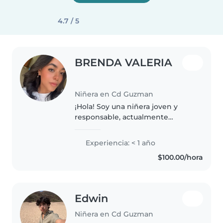
4.7 / 5
BRENDA VALERIA
Niñera en Cd Guzman
¡Hola! Soy una niñera joven y
responsable, actualmente
estudiando una licenciatura.
Aunque no tengo experiencia
Experiencia: < 1 año
previa, estoy certificada en
$100.00/hora
primeros auxilios y me encanta
trabajar..
Edwin
Niñera en Cd Guzman