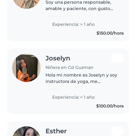
Soy una persona responsable,
amable y paciente, con gusto
por cuidar y apoyar a los demás.
Me considero puntual,
Experiencia: > 1 año
respetuoso y comprometido con
$150.00/hora
las tareas que se me asignan. Me
gusta..
Joselyn
Niñera en Cd Guzman
Hola mi nombre es Joselyn y soy
instructora de yoga, me
encantan los niños y soy buena
orientando y educando.
Experiencia: < 1 año
$100.00/hora
Esther