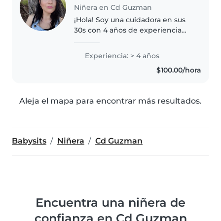
Niñera en Cd Guzman
¡Hola! Soy una cuidadora en sus
30s con 4 años de experiencia
cuidando niños de todas las
edades. Me encanta leerles,
Experiencia: > 4 años
hacer manualidades y jugar. Soy
$100.00/hora
responsable, empática y
amigable,..
Aleja el mapa para encontrar más resultados.
Babysits
Niñera
Cd Guzman
Encuentra una niñera de
confianza en Cd Guzman