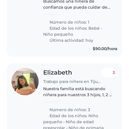
Buscamos una niñera de
confianza que pueda cuidar de
nuestro pequeño/a de 1 año y 3
años. Es un niño/a muy
Número de niños: 1
enérgico/a, cariñoso/a y curioso/a.
Edad de los niños:
Bebé
•
Nos gustaría que la niñera se
Niño pequeño
sienta..
Última actividad: hoy
$90.00/hora
Elizabeth
3
Trabajo para niñera en Tijuana
Nuestra familia está buscando
niñera para nuestros 3 hijos, 1, 2 y
7 años, el mayor tiene autismo,
usualmente sería en la
Número de niños: 3
tarde/noche ya que sea hora de
Edad de los niños:
Niño
dormir a los niños, ser muy..
pequeño
•
Niño de edad
preescolar
•
Niño de primaria