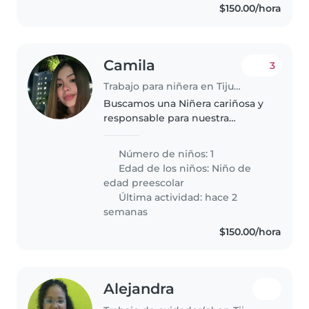
$150.00/hora
Camila
3
Trabajo para niñera en Tijuana
Buscamos una Niñera cariñosa y
responsable para nuestra
pequeña de 3 años. Requiere
experiencia con niños, que sea
Número de niños: 1
juguetona y muy amigable.
Edad de los niños:
Niño de
Necesitamos alguien a quien le
edad preescolar
gusten las..
Última actividad: hace 2
semanas
$150.00/hora
Alejandra