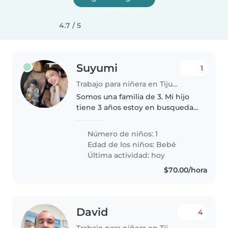
4.7 / 5
Suyumi
1
Trabajo para niñera en Tijuana
Somos una familia de 3. Mi hijo
tiene 3 años estoy en busqueda
de una niñera para que me
apoye en cuidarlo mientras yo
Número de niños: 1
voy a trabajar
Edad de los niños:
Bebé
Última actividad: hoy
$70.00/hora
David
4
Trabajo para niñera en Tijuana