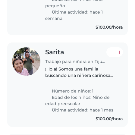
Necesitamos que pueda cuidar a
pequeño
nuestro hijo/a..
Última actividad: hace 1
semana
$100.00/hora
Sarita
1
Trabajo para niñera en Tijuana
¡Hola! Somos una familia
buscando una niñera cariñosa
para nuestro hijo de preescolar.
¡Es muy amigable, cariñoso y
Número de niños: 1
juguetón! Nos encantaría que se
Edad de los niños:
Niño de
sintiera cómodo/a en nuestra
edad preescolar
casa...
Última actividad: hace 1 mes
$100.00/hora