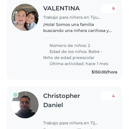
VALENTINA
6
Trabajo para niñera en Tijuana
¡Hola! Somos una familia
buscando una niñera cariñosa y
responsable para nuestros dos
pequeños, un bebé y un niño en
Número de niños: 2
edad preescolar. Nuestros hijos
Edad de los niños:
Bebé
•
son curiosos, amigables y muy
Niño de edad preescolar
creativos...
Última actividad: hace 1 mes
$150.00/hora
Christopher
4
Daniel
Trabajo para niñera en Tijuana