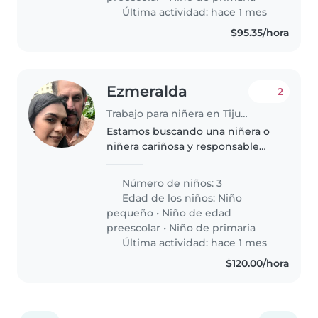
Última actividad: hace 1 mes
$95.35/hora
Ezmeralda
2
Trabajo para niñera en Tijuana
Estamos buscando una niñera o
niñera cariñosa y responsable
para ayudar con nuestros tres
niños enérgicos (niño pequeño,
Número de niños: 3
preescolar y estudiante de
Edad de los niños:
Niño
primaria). ¡Nuestros hijos son
pequeño
•
Niño de edad
curiosos,..
preescolar
•
Niño de primaria
Última actividad: hace 1 mes
$120.00/hora