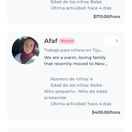
Edad de los niños:
Bebé
Última actividad: hace 4 días
$170.00/hora
Afaf
1
Nuevo
Trabajo para niñera en Tijuana
We are a warm, loving family
that recently moved to New
Cairo. My husband and I have
four wonderful children who
Número de niños: 4
bring so much joy and energy to
Edad de los niños:
Bebé
•
our home. Our children are a 2-
Niño pequeño
•
Niño de edad
month-old..
preescolar
Última actividad: hace 4 días
$400.00/hora