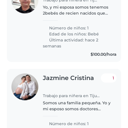
Yo, y mi esposa somos tenemos
2bebés de recien nacidos que
estámos buscando una niñera de
confianza que pueda cuidar a
Número de niños: 1
nuestros pequeños. Nuestro hijo
Edad de los niños:
Bebé
y hija son unas mezcla de
Última actividad: hace 2
energía,..
semanas
$100.00/hora
Jazmine Cristina
1
Trabajo para niñera en Tijuana
Somos una familia pequeña. Yo y
mi esposo somos doctores
jovenes
Número de niños: 1