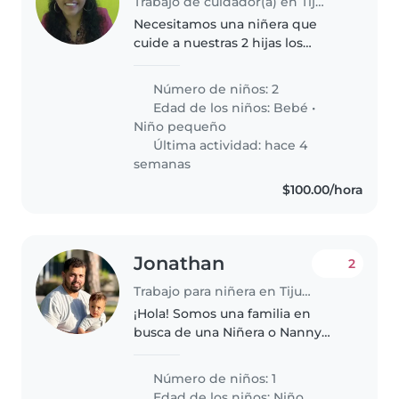
Trabajo de cuidador(a) en Tijuana
Necesitamos una niñera que
cuide a nuestras 2 hijas los
sábados(1 bebe de 3 meses y 1
niña de 2.7 meses), en un horario
Número de niños: 2
de de 7 a 2 pm. Dejaríamos
Edad de los niños:
Bebé
•
desayuno en medida de lo
Niño pequeño
posible...
Última actividad: hace 4
semanas
$100.00/hora
Jonathan
2
Trabajo para niñera en Tijuana
¡Hola! Somos una familia en
busca de una Niñera o Nanny
para nuestro pequeño, un niño/a
de 1 año lleno/a de energía,
Número de niños: 1
creatividad y alegría.
Edad de los niños:
Niño