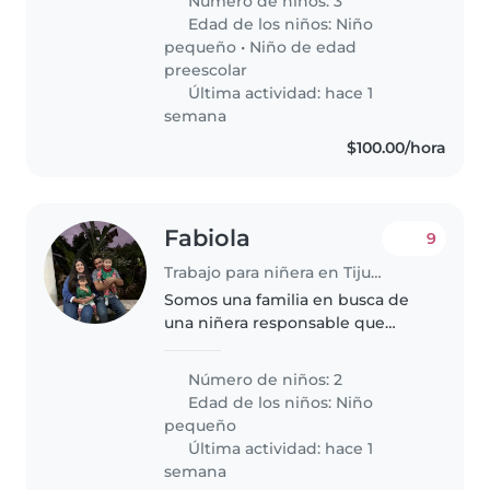
Número de niños: 3
enérgicos y curiosos.
Edad de los niños:
Niño
Necesitamos alguien que se
pequeño
•
Niño de edad
sienta cómodo con cocina..
preescolar
Última actividad: hace 1
semana
$100.00/hora
Fabiola
9
Trabajo para niñera en Tijuana
Somos una familia en busca de
una niñera responsable que
pueda cuidar a nuestros dos
niños, ambos en edad de
Número de niños: 2
guardería. Nuestros hijos son
Edad de los niños:
Niño
cariñosos, curiosos y llenos de
pequeño
energía...
Última actividad: hace 1
semana