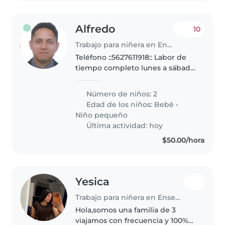
Alfredo
10
Trabajo para niñera en Ensenada
Teléfono ::5627611918:: Labor de
tiempo completo lunes a sábado
cuidando a las menores de edad
(de dos y seis años) y casa,
Número de niños: 2
Tiempo completo, entrada a las
Edad de los niños:
Bebé
•
5:25 am y salida entre..
Niño pequeño
Última actividad: hoy
$50.00/hora
Yesica
Trabajo para niñera en Ensenada
Hola,somos una familia de 3
viajamos con frecuencia y 100%