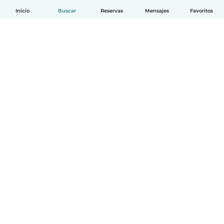
Inicio
Buscar
Reservas
Mensajes
Favoritos
Español
Cómo funciona
Ayuda
Términos y Privacidad
Precios
Datos de la empresa
Babysits para Empresas
Normas de la comunidad
© Babysits B.V.