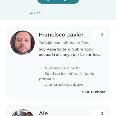
4.7 / 5
Francisco Javier
3
Trabajo para niñera en Ensenada
Soy Papa Soltero. Sobre todo
ocuparía el apoyo por las tardes
cuando salgo a realizar alguna
actividad deportiva o en su caso
Número de niños: 1
nos pueda acompañar para
Edad de los niños:
Niño de
cuidar y entretener la niña
primaria
mientras..
Última actividad: ayer
$100.00/hora
Ale
2