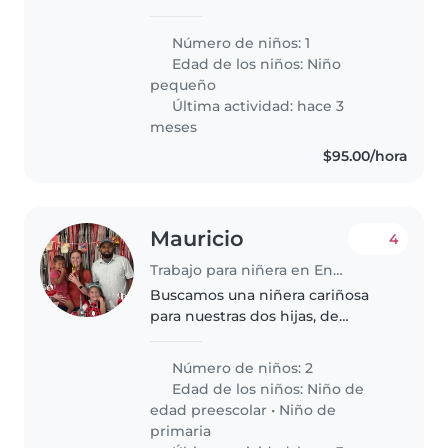
dedicados ah nuestro trabajo
ahora estamos en busca de
Número de niños: 1
alguien que se pueda mover con
Edad de los niños:
Niño
facilidad ah donde vayamos
pequeño
siempre.☺️
Última actividad: hace 3
meses
$95.00/hora
Mauricio
4
Trabajo para niñera en Ensenada
Buscamos una niñera cariñosa
para nuestras dos hijas, de
preescolar y primaria. Nuestras
niñas son creativas, habladoras,
Número de niños: 2
tranquilas, y algo tímidas.
Edad de los niños:
Niño de
Necesitamos a alguien que esté..
edad preescolar
•
Niño de
primaria