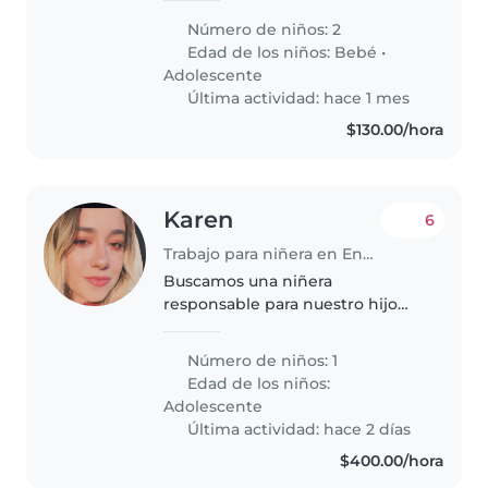
adolescente. Nuestros hijos son
Número de niños: 2
curiosos, tranquilos e
Edad de los niños:
Bebé
•
inteligentes. Buscamos a
Adolescente
alguien..
Última actividad: hace 1 mes
$130.00/hora
Karen
6
Trabajo para niñera en Ensenada
Buscamos una niñera
responsable para nuestro hijo
adolescente. Es una persona
curiosa, llena de energía y muy
Número de niños: 1
juguetona. Nos encantaría
Edad de los niños:
encontrar a alguien que pueda
Adolescente
ayudar con las..
Última actividad: hace 2 días
$400.00/hora