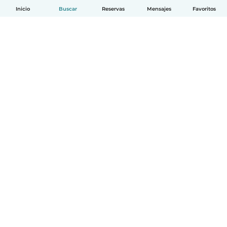
Inicio
Buscar
Reservas
Mensajes
Favoritos
Español
Cómo funciona
Ayuda
Términos y Privacidad
Precios
Datos de la empresa
Babysits para Empresas
Normas de la comunidad
© Babysits B.V.