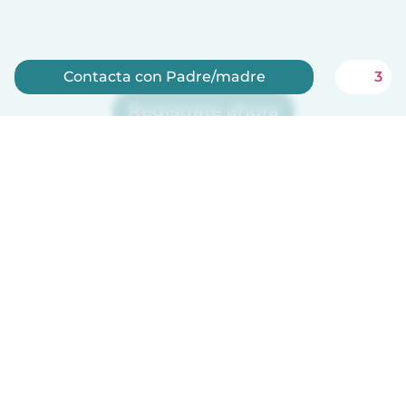
Contacta con Padre/madre
3
Regístrate ahora
Babysits es gratis para niñeras!
Español
Cómo funciona
Ayuda
Términos y Privacidad
Precios
Datos de la empresa
Babysits para Empresas
Normas de la comunidad