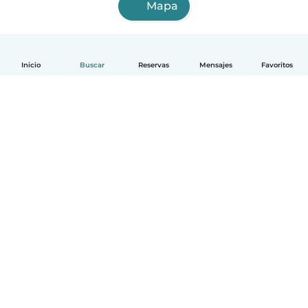
Mapa
Inicio
Buscar
Reservas
Mensajes
Favoritos
Español
Cómo funciona
Ayuda
Términos y Privacidad
Precios
Datos de la empresa
Babysits para Empresas
Normas de la comunidad