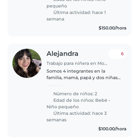
pequeño
Última actividad: hace 1
semana
$150.00/hora
Alejandra
6
Trabajo para niñera en Monterrey
Somos 4 integrantes en la
familia, mamá, papá y dos niñas.
Una de 6 meses y otra de 1año 9
meses. Nos gusta pasar el
Número de niños: 2
tiempo juntos y jugando en
Edad de los niños:
Bebé
•
nuestro patio. Tenemos 3 gatos.
Niño pequeño
La ayuda..
Última actividad: hace 3
semanas
$100.00/hora