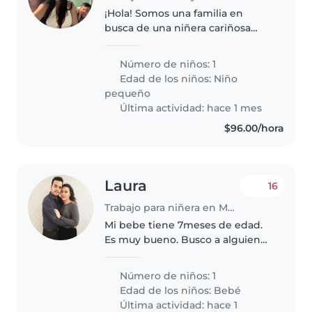
¡Hola! Somos una familia en
busca de una niñera cariñosa
para nuestro pequeño/a de 3
años. Nuestro hijo/a es muy
Número de niños: 1
hablador/a, curioso/a y lleno/a de
Edad de los niños:
Niño
energía, ¡siempre listo/a para
pequeño
explorar!..
Última actividad: hace 1 mes
$96.00/hora
Laura
16
Trabajo para niñera en Monterrey
Mi bebe tiene 7meses de edad.
Es muy bueno. Busco a alguien
que pueda apoyar a mi mamá
para cuidarlo(ella ya es mayor de
Número de niños: 1
edad, pero requiere unos brazos
Edad de los niños:
Bebé
fuertes porque el bebe esta..
Última actividad: hace 1