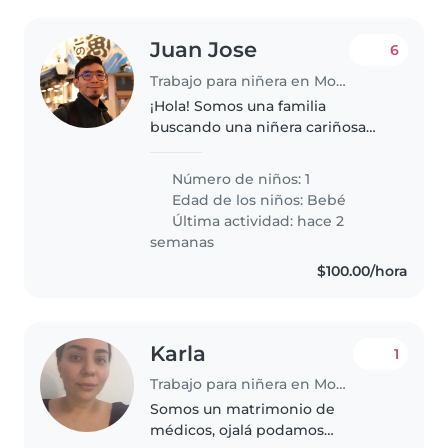
Juan Jose
6
Trabajo para niñera en Monterrey
¡Hola! Somos una familia
buscando una niñera cariñosa
para nuestro bebé energético y
curioso. Nos encantaría alguien
Número de niños: 1
que pueda crear un ambiente
Edad de los niños:
Bebé
seguro y divertido en nuestra
Última actividad: hace 2
casa...
semanas
$100.00/hora
Karla
1
Trabajo para niñera en Monterrey
Somos un matrimonio de
médicos, ojalá podamos