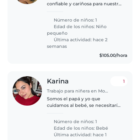
confiable y cariñosa para nuestro
bebé. Tenemos un niño coreano
de 15 meses. Necesitamos ayuda
Número de niños: 1
los lunes, miércoles y viernes de
Edad de los niños:
Niño
12:00 pm a 7:00 pm..
pequeño
Última actividad: hace 2
semanas
$105.00/hora
Karina
1
Trabajo para niñera en Monterrey
Somos el papá y yo que
cuidamos al bebé, se necesitaría
que nos ayuden en la casa de 2 a
8 pm y yo estaría en la casa
Número de niños: 1
trabajando
Edad de los niños:
Bebé
Última actividad: hace 1