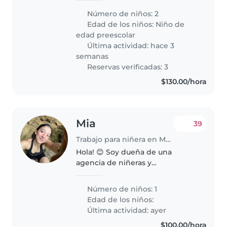
preescolar. Son niños muy
Número de niños: 2
energéticos, habladores y
Edad de los niños:
Niño de
curiosos. Nos encantaría alguien
edad preescolar
que pueda ayudar con la tarea..
Última actividad: hace 3
semanas
Reservas verificadas: 3
$130.00/hora
Mia
39
Trabajo para niñera en Monterrey
Hola! 😊 Soy dueña de una
agencia de niñeras y
actualmente estoy buscando
babysitters responsables y
Número de niños: 1
comprometidas para formar
Edad de los niños:
parte del equipo ✨ Si estás
Última actividad: ayer
interesada, no dudes en
$100.00/hora
contactarme.