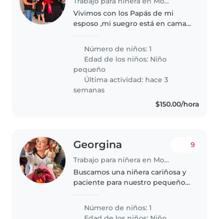
Trabajo para niñera en Monterrey
Vivimos con los Papás de mi
esposo ,mi suegro está en cama,
pero tiene acceso a toda la
vivienda para poder estar con el
Número de niños: 1
niño dónde quiera
Edad de los niños:
Niño
pequeño
Última actividad: hace 3
semanas
$150.00/hora
Georgina
9
Trabajo para niñera en Monterrey
Buscamos una niñera cariñosa y
paciente para nuestro pequeño
de 2 años, lleno de energía y
creatividad. Que le encante
Número de niños: 1
jugar, ex
Edad de los niños:
Niño