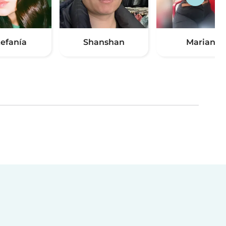
tefanía
Shanshan
Marian