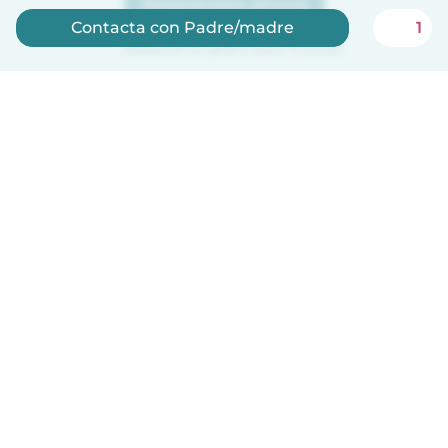
Regístrate ahora
Contacta con Padre/madre
1
Babysits es gratis para niñeras!
Español
Cómo funciona
Ayuda
Términos y Privacidad
Precios
Datos de la empresa
Babysits para Empresas
Normas de la comunidad