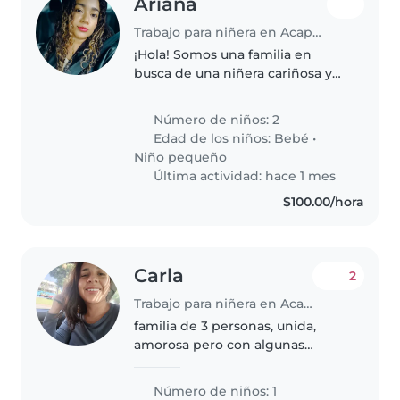
Ariana
Trabajo para niñera en Acapulco
¡Hola! Somos una familia en
busca de una niñera cariñosa y
responsable para cuidar a
nuestros dos pequeños, un bebé
Número de niños: 2
y un niño pequeño, ambos llenos
Edad de los niños:
Bebé
•
de energía y curiosidad. Vivimos..
Niño pequeño
Última actividad: hace 1 mes
$100.00/hora
Carla
2
Trabajo para niñera en Acapulco
familia de 3 personas, unida,
amorosa pero con algunas
reglas, tratamos de que nuestro
hijo aprenda cosas nuevas y
Número de niños: 1