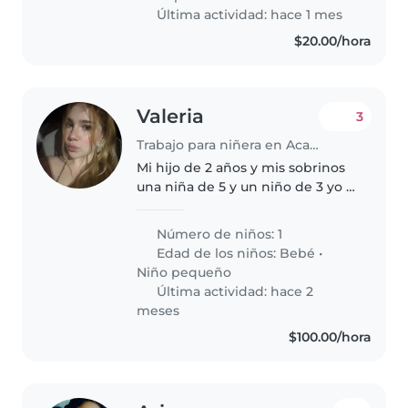
Última actividad: hace 1 mes
$20.00/hora
Valeria
3
Trabajo para niñera en Acapulco
Mi hijo de 2 años y mis sobrinos
una niña de 5 y un niño de 3 yo y
mi hermana necesitamos a
alguien que los cuide mientras
Número de niños: 1
terminamos las tareas del hogar
Edad de los niños:
Bebé
•
y yo con mi bebé recién nacida
Niño pequeño
Última actividad: hace 2
meses
$100.00/hora