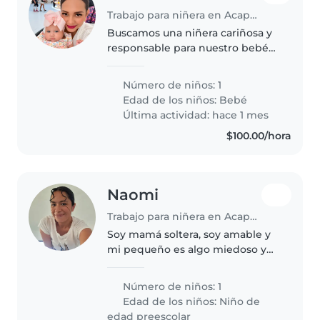
Trabajo para niñera en Acapulco
Buscamos una niñera cariñosa y
responsable para nuestro bebé
curioso y juguetón. Necesitamos
a alguien cómodo/a con tareas
Número de niños: 1
del hogar. ¡Nos encantaría
Edad de los niños:
Bebé
conocerte!
Última actividad: hace 1 mes
$100.00/hora
Naomi
Trabajo para niñera en Acapulco
Soy mamá soltera, soy amable y
mi pequeño es algo miedoso y
chillón al principio pero en
cuanto agarra confianza le
Número de niños: 1
encanta jugar, bailar y cantar
Edad de los niños:
Niño de
karaoke
edad preescolar