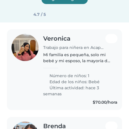
4.7 / 5
Veronica
Trabajo para niñera en Acapulco
Mi familia es pequeña, solo mi
bebé y mi esposo, la mayoría del
tiempo mi bebé se la pasa con
su abuelita, pero es una persona
Número de niños: 1
mayor, sus dos abuelitas y
Edad de los niños:
Bebé
necesitamos a alguien que..
Última actividad: hace 3
semanas
$70.00/hora
Brenda