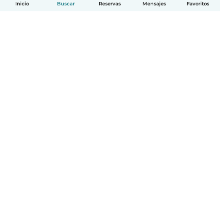
Inicio
Buscar
Reservas
Mensajes
Favoritos
Español
Cómo funciona
Ayuda
Términos y Privacidad
Precios
Datos de la empresa
Babysits para Empresas
Normas de la comunidad
© Babysits B.V.