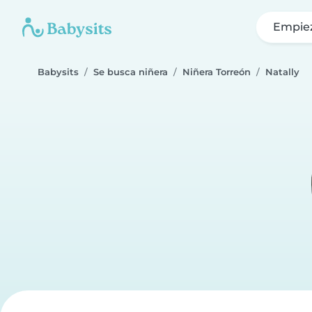
Empie
Babysits
Se busca niñera
Niñera Torreón
Natally