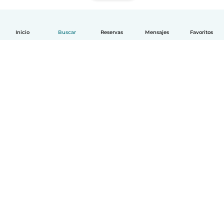
Inicio
Buscar
Reservas
Mensajes
Favoritos
Español
Cómo funciona
Ayuda
Términos y Privacidad
Precios
Datos de la empresa
Babysits para Empresas
Normas de la comunidad
© Babysits B.V.