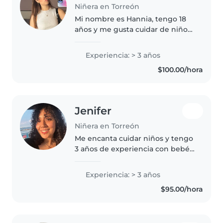
Niñera en Torreón
Mi nombre es Hannia, tengo 18
años y me gusta cuidar de niños,
me gusta pintar, la música, y
busco crear un espacio donde
Experiencia: > 3 años
ellos se sientan seguros y
$100.00/hora
puedan expresarse
Jenifer
Niñera en Torreón
Me encanta cuidar niños y tengo
3 años de experiencia con bebés,
niños pequeños y preescolares.
Fui au pair en Estados Unidos,
Experiencia: > 3 años
cuento con certificación en
$95.00/hora
primeros auxilios y disfruto..