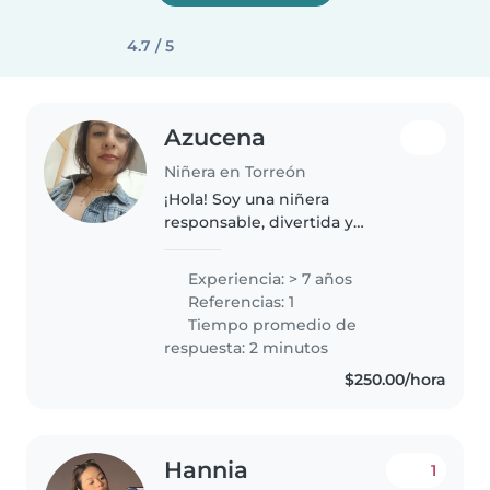
4.7 / 5
Azucena
Niñera en Torreón
¡Hola! Soy una niñera
responsable, divertida y
empática con 7 años maestra de
natación con experiencia
Experiencia: > 7 años
enseñando niños de todas las
Referencias: 1
edades. Soy bióloga, tengo
Tiempo promedio de
certificación en primeros..
respuesta: 2 minutos
$250.00/hora
Hannia
1