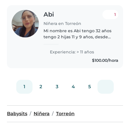
Abi
1
Niñera en Torreón
Mi nombre es Abi tengo 32 años
tengo 2 hijas 11 y 9 años, desde
los 15 años empecé como niñera.
Soy auxiliar de enfermería y
Experiencia: > 11 años
tengo conocimiento en
$100.00/hora
primeros auxilios, actualmente
trabajo..
1
2
3
4
5
Babysits
Niñera
Torreón