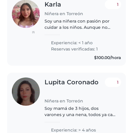
Karla
1
Niñera en Torreón
Soy una niñera con pasión por
cuidar a los niños. Aunque no
(1)
cuento con certificación de
primeros auxilios, tengo
Experiencia: < 1 año
especialmente hábil en el
Reservas verificadas: 1
cuidado de niños con
$100.00/hora
necesidades especiales,..
Lupita Coronado
1
Niñera en Torreón
Soy mamá de 3 hijos, dos
varones y una nena, todos ya casi
adolescentes, muy
independientes y
Experiencia: > 4 años