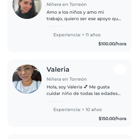
Niñera en Torreón
Amo a los niños y amo mi
trabajo, quiero ser ese apoyo que
de tranquilidad
Experiencia: > 11 años
$100.00/hora
Valeria
Niñera en Torreón
Hola, soy Valeria 💕 Me gusta
cuidar niño de todas las edades,
desde muy joven eh cuidado
niños y apoyado en tareas de
Experiencia: > 10 años
escuela y soy buena en
$150.00/hora
matemáticas y enseñar. Ya que
cuento con..