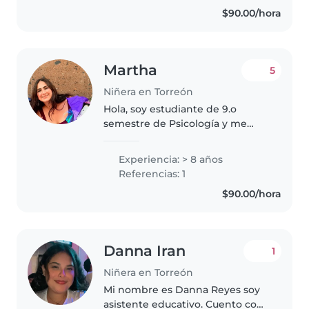
autosuficientes, saben que
$90.00/hora
cuando mamá sale a trabajar,
ellos pueden apoyar en casa. Me..
Martha
5
Niñera en Torreón
Hola, soy estudiante de 9.o
semestre de Psicología y me
encanta trabajar con niños.
Tengo experiencia
Experiencia: > 8 años
acompañándolos en actividades
Referencias: 1
educativas y recreativas, siempre
$90.00/hora
priorizando su..
Danna Iran
1
Niñera en Torreón
Mi nombre es Danna Reyes soy
asistente educativo. Cuento con