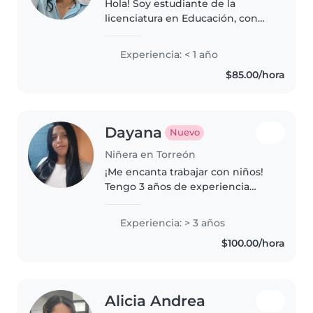
Hola! Soy estudiante de la
licenciatura en Educación, con
experiencia trabajando en
guardería y actualmente en un
Experiencia: < 1 año
colegio. Estoy certificada y me
$85.00/hora
apasiona trabajar con niños. Me
gusta..
Dayana
Nuevo
Niñera en Torreón
¡Me encanta trabajar con niños!
Tengo 3 años de experiencia
cuidando de todas las edades,
desde bebés hasta adolescentes.
Experiencia: > 3 años
Soy divertida, responsable y me
$100.00/hora
gusta dibujar, hacer
manualidades,..
Alicia Andrea