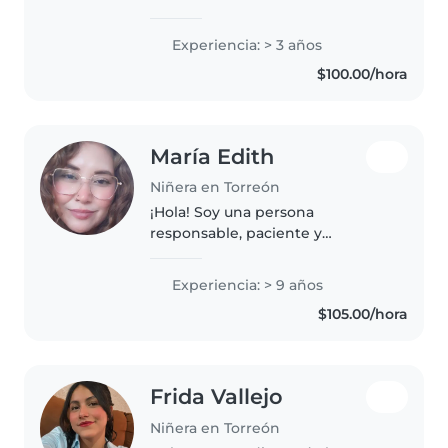
experiencia en el cuidado y
atención de niños, así como con
Experiencia: > 3 años
la certificación ECO435, lo que
$100.00/hora
me permite brindar apoyo en..
María Edith
Niñera en Torreón
¡Hola! Soy una persona
responsable, paciente y
empática, con 9 años de
experiencia en el cuidado de
Experiencia: > 9 años
niños de todas las edades. Tengo
$105.00/hora
experiencia con necesidades
especiales, incluyendo..
Frida Vallejo
Niñera en Torreón