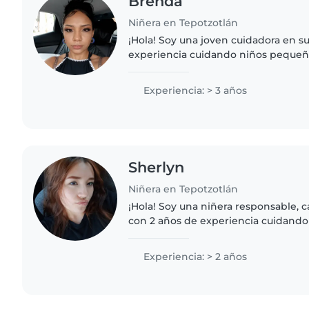
Brenda
Niñera en Tepotzotlán
¡Hola! Soy una joven cuidadora en s
experiencia cuidando niños pequeñ
dibujar, hacer manualidades y jugar 
paciente, responsable..
Experiencia: > 3 años
Sherlyn
Niñera en Tepotzotlán
¡Hola! Soy una niñera responsable, 
con 2 años de experiencia cuidando 
edades. Me encanta leerles, hacer m
música y jugar. También..
Experiencia: > 2 años