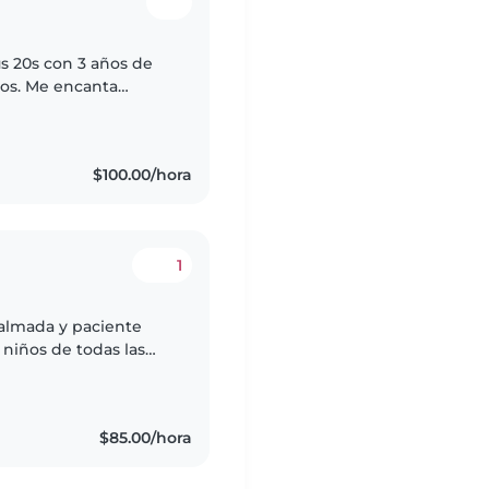
us 20s con 3 años de
os. Me encanta
con los niños. Soy
$100.00/hora
1
calmada y paciente
niños de todas las
anualidades, tocar
$85.00/hora