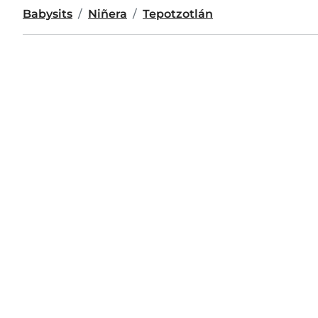
Babysits
Niñera
Tepotzotlán