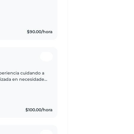
ículas, ayudar a las
$90.00/hora
xperiencia cuidando a
lizada en necesidades
encanta leer, dibujar
$100.00/hora