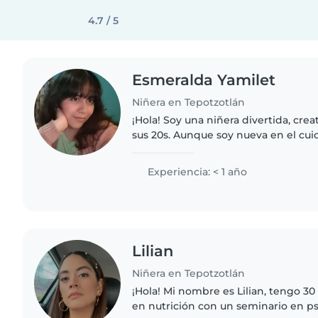
4.7 / 5
Esmeralda Yamilet
Niñera en Tepotzotlán
¡Hola! Soy una niñera divertida, cre
sus 20s. Aunque soy nueva en el cui
experiencia con niños pequeños y m
leer cuentos..
Experiencia: < 1 año
Lilian
Niñera en Tepotzotlán
¡Hola! Mi nombre es Lilian, tengo 30
en nutrición con un seminario en ps