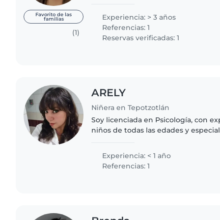
escuchar música, leer, pasear, ver pel
personas;..
Favorito de las
Experiencia: > 3 años
familias
Referencias: 1
(1)
Reservas verificadas: 1
ARELY
Niñera en Tepotzotlán
Soy licenciada en Psicología, con e
niños de todas las edades y especia
como TDAH, autismo o ansiedad. Me 
y crear juegos..
Experiencia: < 1 año
Referencias: 1