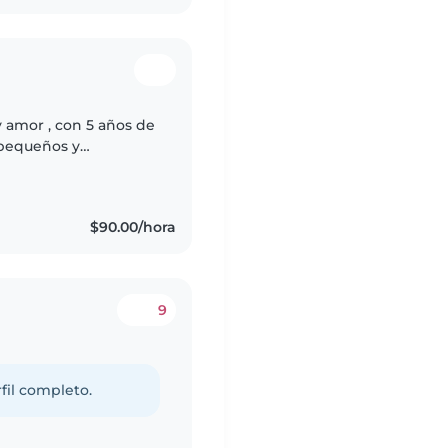
 amor , con 5 años de
 pequeños y
 con fluidez. Soy una
$90.00/hora
9
fil completo.