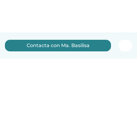
Contacta con Ma. Basilisa
Español
Cómo funciona
Ayuda
Términos y Privacidad
Precios
Datos de la empresa