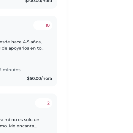
$100.00/hora
10
esde hace 4-5 años,
 de apoyarlos en todo
ades donde ellos se
9 minutos
$50.00/hora
2
simo. Me encanta
 ellos y crear