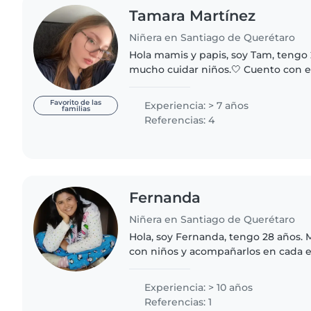
Tamara Martínez
Niñera en Santiago de Querétaro
Hola mamis y papis, soy Tam, tengo 2
mucho cuidar niños.🤍 Cuento con e
cuidado dentro de mi entorno famil
de manera independiente..
Favorito de las
Experiencia: > 7 años
familias
Referencias: 4
Fernanda
Niñera en Santiago de Querétaro
Hola, soy Fernanda, tengo 28 años. 
con niños y acompañarlos en cada e
crecimiento. Soy Licenciada en Educ
Auxiliar de Enfermería y actualmente
Experiencia: > 10 años
Referencias: 1