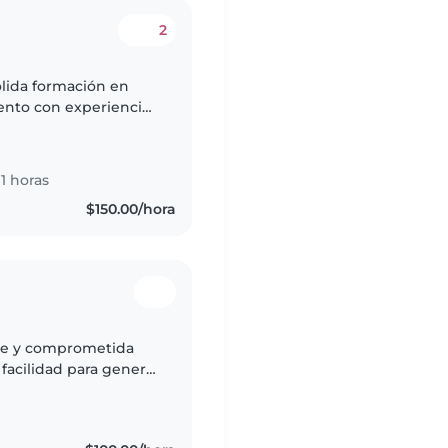
2
ólida formación en
ento con experiencia
s edades, desde bebés
1 horas
$150.00/hora
nte y comprometida
 facilidad para generar
guro y apoyar su