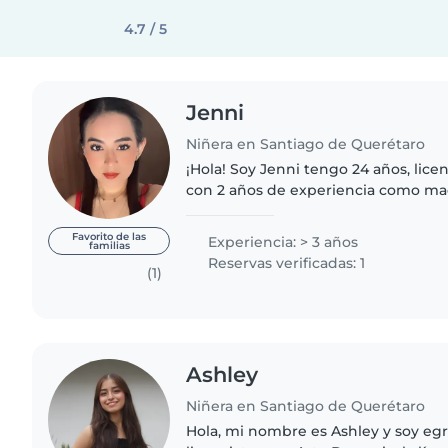
4.7 / 5
Jenni
Niñera en Santiago de Querétaro
¡Hola! Soy Jenni tengo 24 años, lic
con 2 años de experiencia como ma
pequeño con autismo en una escuela 
encanta cocinar y compartir..
Favorito de las
Experiencia: > 3 años
familias
Reservas verificadas: 1
(1)
Ashley
Niñera en Santiago de Querétaro
Hola, mi nombre es Ashley y soy egr