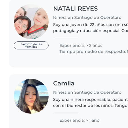
NATALI REYES
Niñera en Santiago de Querétaro
Soy una joven de 22 años con una s
pedagogía y educación especial. Cu
en el cuidado de niños de todas la
hasta adolescentes...
Favorito de las
Experiencia: > 2 años
familias
Tiempo promedio de respuesta: 1
Camila
Niñera en Santiago de Querétaro
Soy una niñera responsable, pacie
con el bienestar de los niños. Tengo
confianza, fomentar un ambiente se
desarrollo mediante..
Experiencia: > 1 año