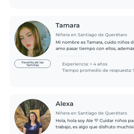
Tamara
Niñera en Santiago de Querétaro
Mi nombre es Tamara, cuido niños d
amo pasar tiempo con ellos, además
momento. Me gusta realizar activid
diviertan y estén..
Favorito de las
Experiencia: > 4 años
familias
Tiempo promedio de respuesta: 
Alexa
Niñera en Santiago de Querétaro
Hola, hola soy Ale 💛 Cuidar niños para mí no es solo un
trabajo, es algo que disfruto muchí
acompañarlos, escucharlos, jugar con