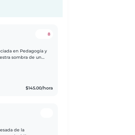
8
enciada en Pedagogía y
estra sombra de un
Montessori. Me
$145.00/hora
esada de la