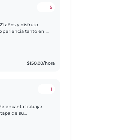
5
1 años y disfruto
xperiencia tanto en el
iar como trabajando
$150.00/hora
1
Me encanta trabajar
tapa de su
ación Primaria,
..