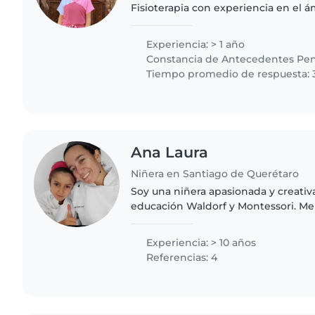
Fisioterapia con experiencia en el á
estancias infantiles. Mi formación 
entender a fondo el cuidado..
Experiencia: > 1 año
Constancia de Antecedentes Pen
Tiempo promedio de respuesta: 
Ana Laura
Niñera en Santiago de Querétaro
Soy una niñera apasionada y creativ
educación Waldorf y Montessori. Me
entorno de aprendizaje divertido y 
niños, donde puedan..
Experiencia: > 10 años
Referencias: 4