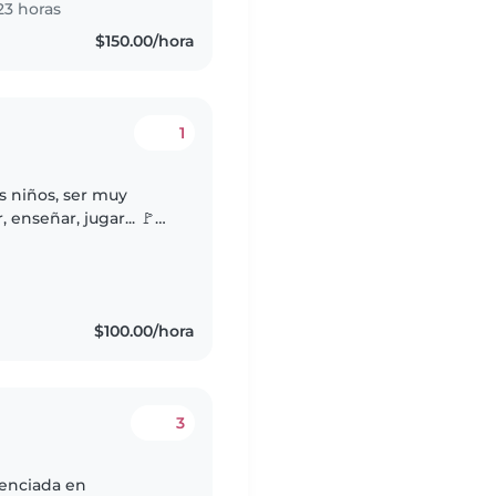
23 horas
$150.00/hora
1
 enseñar, jugar... 🚩
 mundo por lo que
$100.00/hora
3
cenciada en