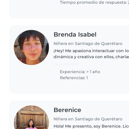
Tiempo promedio de respuesta: 
Brenda Isabel
Niñera en Santiago de Querétaro
¡Hey! Me apasiona interactuar con los niños, ser muy
dinámica y creativa con ellos, charlar,
NADA de CELULARES🚩 C/niño es un
me encanta adaptarme..
Experiencia: > 1 año
Referencias: 1
Berenice
Niñera en Santiago de Querétaro
Hola! Me presento, soy Berenice. Li