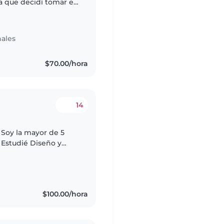
ea que decidí tomar es
 hasta adultos
ales
$70.00/hora
14
. Soy la mayor de 5
 Estudié Diseño y
 como freelancer. Me
$100.00/hora