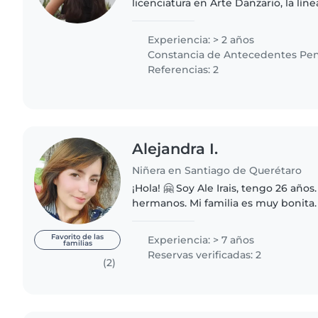
licenciatura en Arte Danzario, la lín
la docencia con pequeños de 2 años
mayores. Actualmente trabajo..
Experiencia: > 2 años
Constancia de Antecedentes Pen
Referencias: 2
Alejandra I.
Niñera en Santiago de Querétaro
¡Hola! 🤗 Soy Ale Irais, tengo 26 años
hermanos. Mi familia es muy bonita.
Comunicación Visual; lo desempeño
encantan las actividades..
Favorito de las
Experiencia: > 7 años
familias
Reservas verificadas: 2
(2)