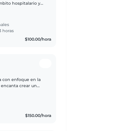
mbito hospitalario y
me ha permitido
ales
3 horas
$100.00/hora
a con enfoque en la
 encanta crear un
estimulante para los
$150.00/hora