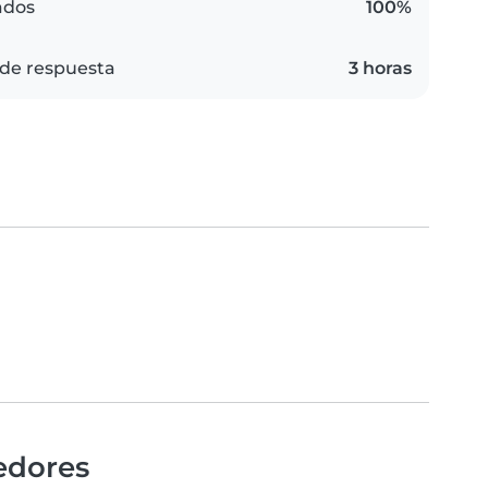
ados
100%
de respuesta
3 horas
edores