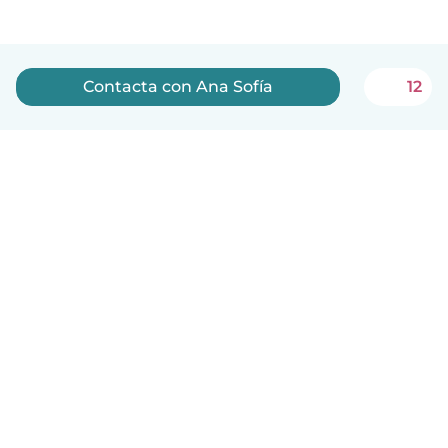
Contacta con Ana Sofía
12
Español
Cómo funciona
Ayuda
Términos y Privacidad
Precios
Datos de la empresa
Babysits para Empresas
Normas de la comunidad