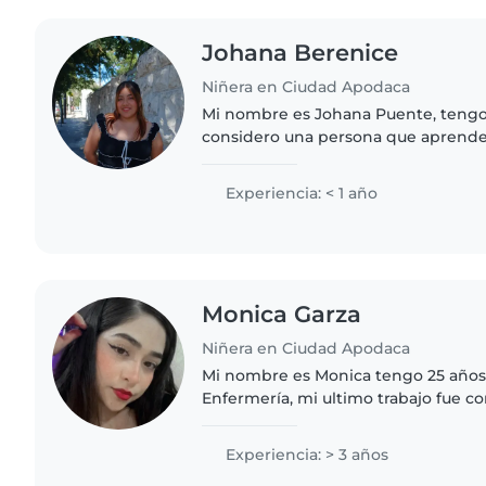
Johana Berenice
Niñera en Ciudad Apodaca
Mi nombre es Johana Puente, tengo
considero una persona que aprende
mucho estar y cuidar niños,no ten
pero siempre doy lo mejor de..
Experiencia: < 1 año
Monica Garza
Niñera en Ciudad Apodaca
Mi nombre es Monica tengo 25 años,
Enfermería, mi ultimo trabajo fue 
desde los 2 meses hasta los 11 mese
niños, me gustaría..
Experiencia: > 3 años