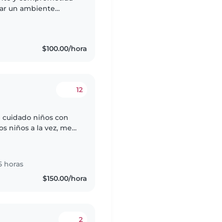
rear un ambiente
os niños, fomentando
$100.00/hora
12
e cuidado niños con
s niños a la vez, me
er sus preguntas, soy
5 horas
$150.00/hora
2