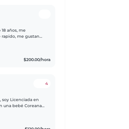
 18 años, me
 rapido, me gustan
go mucha experiencia
$200.00/hora
4
 soy Licenciada en
con una bebé Coreana
s, me encantan los