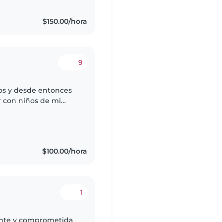
$150.00/hora
9
ños y desde entonces
r con niños de mi
ráfica y busco un
$100.00/hora
1
ente y comprometida