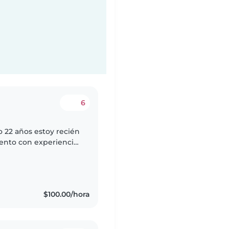
6
 22 años estoy recién
uento con experiencia
hasta 4 años, tengo
$100.00/hora