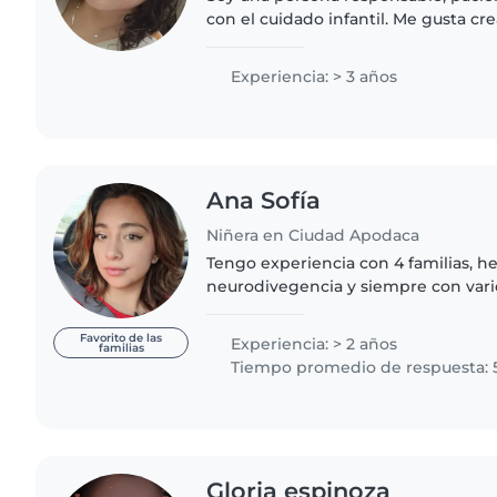
con el cuidado infantil. Me gusta c
seguro, tranquilo y divertido para l
actividades que apoyen..
Experiencia: > 3 años
Ana Sofía
Niñera en Ciudad Apodaca
Tengo experiencia con 4 familias, h
neurodivegencia y siempre con vario
gusta jugar con los niños y respond
cristiana y..
Favorito de las
Experiencia: > 2 años
familias
Tiempo promedio de respuesta: 
Gloria espinoza