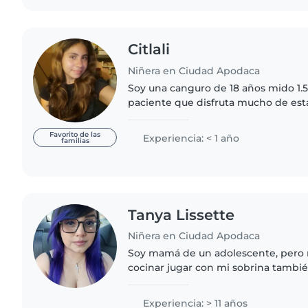
Citlali
Niñera en Ciudad Apodaca
Soy una canguro de 18 años mido 1.52
paciente que disfruta mucho de est
no tengo experiencia previa, me en
con bebés, niños pequeños,..
Favorito de las
Experiencia: < 1 año
familias
Tanya Lissette
Niñera en Ciudad Apodaca
Soy mamá de un adolescente, pero
cocinar jugar con mi sobrina tambié
aprender cosas nuevas y enseñar c
cocinar y el orden
Experiencia: > 11 años