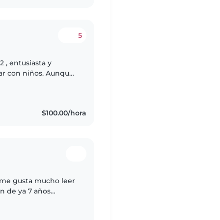
5
 , entusiasta y
ar con niños. Aunque
canta pasar tiempo
$100.00/hora
 me gusta mucho leer
n de ya 7 años
osas nuevas, amo