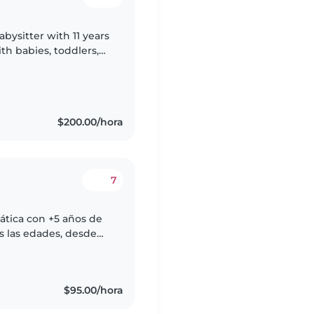
ysitter with 11 years
th babies, toddlers,
 English and Spanish,
$200.00/hora
7
ática con +5 años de
s las edades, desde
 Tengo experiencia
$95.00/hora