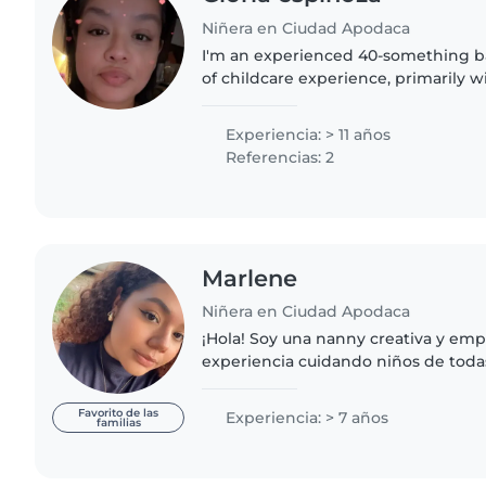
Niñera en Ciudad Apodaca
I'm an experienced 40-something bab
of childcare experience, primarily wi
and preschoolers. I'm fluent in both
and I have..
Experiencia: > 11 años
Referencias: 2
Marlene
Niñera en Ciudad Apodaca
¡Hola! Soy una nanny creativa y emp
experiencia cuidando niños de toda
bebés hasta niños en edad escolar.
con niños con autismo...
Favorito de las
Experiencia: > 7 años
familias