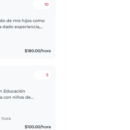
10
ado de mis hijos como
a dado experiencia,
s auto empleada de
$180.00/hora
5
en Educación
 hasta nivel primaria.
 hora
$100.00/hora