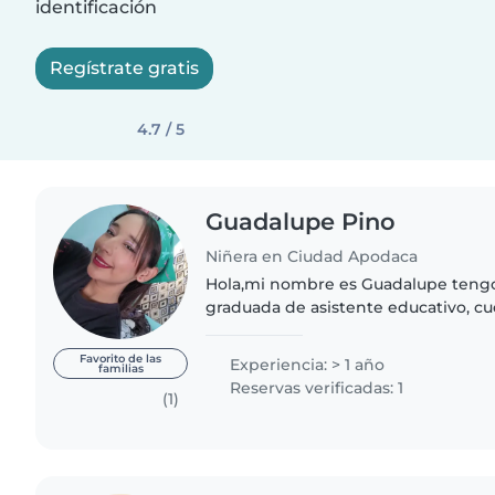
identificación
Regístrate gratis
4.7 / 5
Guadalupe Pino
Niñera en Ciudad Apodaca
Hola,mi nombre es Guadalupe tengo
graduada de asistente educativo, c
con bebés dede 45 días de nacidos 
capacitación de..
Favorito de las
Experiencia: > 1 año
familias
Reservas verificadas: 1
(1)