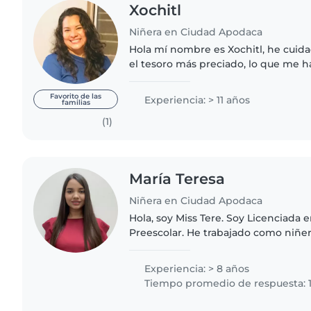
Xochitl
Niñera en Ciudad Apodaca
Hola mí nombre es Xochitl, he cuid
el tesoro más preciado, lo que me h
dedicándome en los últimos 20 año
servicio escolar,..
Favorito de las
Experiencia: > 11 años
familias
(1)
María Teresa
Niñera en Ciudad Apodaca
Hola, soy Miss Tere. Soy Licenciada 
Preescolar. He trabajado como niñera con niños de
diferentes edades, desde maternales
Me considero una persona..
Experiencia: > 8 años
Tiempo promedio de respuesta: 1