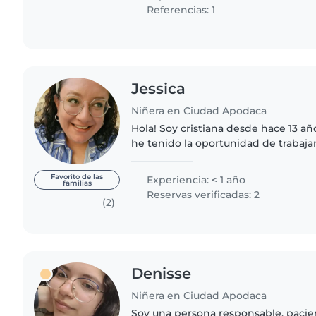
Referencias: 1
Jessica
Niñera en Ciudad Apodaca
Hola! Soy cristiana desde hace 13 a
he tenido la oportunidad de trabaja
iglesia y cuidarlos. Soy diseñadora g
trabajo extra para..
Favorito de las
Experiencia: < 1 año
familias
Reservas verificadas: 2
(2)
Denisse
Niñera en Ciudad Apodaca
Soy una persona responsable, paci