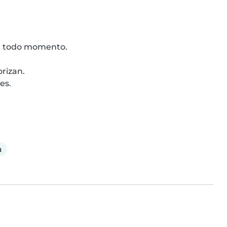
n todo momento.

rizan.

s.

a