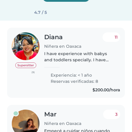
4.7 / 5
Diana
11
Niñera en Oaxaca
I have experience with babys
and toddlers specially. I have
time availability since my two
Supersitter
daughthers are grown up. I
(9)
Experiencia: < 1 año
consider that my best qualities
Reservas verificadas: 8
are to be caring, patient and..
$200.00/hora
Mar
3
Niñera en Oaxaca
Empecé a cuidar niños cuando