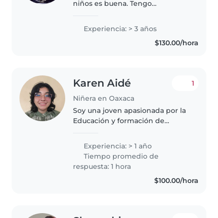
niños es buena. Tengo
experiencia con niños autistas.
No dudes en contactarme si
Experiencia: > 3 años
deseas que te apoye en cuidarlo.
$130.00/hora
Es mis tiempos libres me
agradaría cuidar..
Karen Aidé
1
Niñera en Oaxaca
Soy una joven apasionada por la
Educación y formación de
valores. He tenido experiencia
como niñera (durante un poco
Experiencia: > 1 año
más de un año) y como tutora
Tiempo promedio de
(durante cuatro años). Me
respuesta: 1 hora
encanta..
$100.00/hora