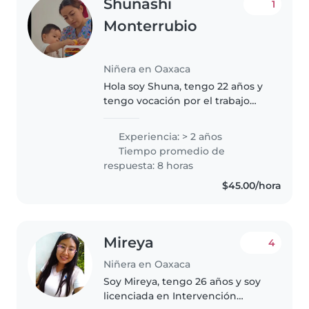
Shunashi
1
Monterrubio
Niñera en Oaxaca
Hola soy Shuna, tengo 22 años y
tengo vocación por el trabajo
con niños, ya que disfruto
acompañarlos en cada etapa de
Experiencia: > 2 años
su crecimiento y aprendizaje, me
Tiempo promedio de
gusta compartir momentos con..
respuesta: 8 horas
$45.00/hora
Mireya
4
Niñera en Oaxaca
Soy Mireya, tengo 26 años y soy
licenciada en Intervención