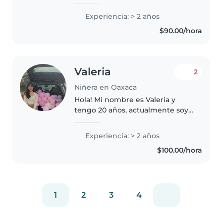
Educativa, me dedico al cuidado
y aprendizaje de los niños, soy
Experiencia: > 2 años
paciente y responsable. se
$90.00/hora
ofrecen cursos en periodos
vacacionales..
Valeria
2
Niñera en Oaxaca
Hola! Mi nombre es Valeria y
tengo 20 años, actualmente soy
una estudiante de
pcosmetología y me encanta
Experiencia: > 2 años
pasar tiempo con niños, así
$100.00/hora
mismo aprender de ellos. He
tenido experiencia..
1
2
3
4