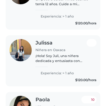
tenía 12 años. Cuide a mi
hermano menor, a mis primos e
hijos de amigas de mi mamá.
Experiencia: > 1 año
Amo a los niños y tmb cuidar de
$120.00/hora
ellos, actualmente estoy
cursando la..
Julissa
Niñera en Oaxaca
¡Hola! Soy Juli, una niñera
dedicada y entusiasta con
experiencia en el cuidado
infantil. Trabajé durante dos
Experiencia: > 1 año
meses en un taller de yoga para
$120.00/hora
niños en Imma.mx, donde
disfruté enseñando..
Paola
10