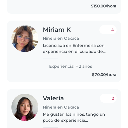
francés, sé cocinar y tengo
$150.00/hora
experiencias..
Miriam K
4
Niñera en Oaxaca
Licenciada en Enfermería con
experiencia en el cuidado de
recién nacidos desde su primer
mes de vida y niños menores de
Experiencia: > 2 años
10 años. Soy responsable,
$70.00/hora
paciente y atenta a sus
necesidades,..
Valeria
2
Niñera en Oaxaca
Me gustan los niños, tengo un
poco de experiencia
cuidándolos. No tengo problema