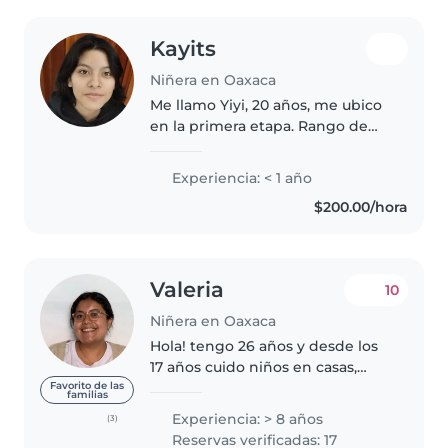
Kayits
Niñera en Oaxaca
Me llamo Yiyi, 20 años, me ubico
en la primera etapa. Rango de
trabajo: cerca de mi ubicación, la
reforma, lugares cercanos al
Experiencia: < 1 año
barrio de jalatlaco pero no muy
$200.00/hora
alejados, también por..
Valeria
10
Niñera en Oaxaca
Hola! tengo 26 años y desde los
17 años cuido niños en casas,
cursos, campamentos de verano.
Favorito de las
familias
Tengo habilidades artísticas,
Experiencia: > 8 años
(3)
hablo inglés y un poco de
Reservas verificadas: 17