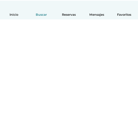
Inicio
Buscar
Reservas
Mensajes
Favoritos
Español
Cómo funciona
Ayuda
Términos y Privacidad
Precios
Datos de la empresa
Babysits para Empresas
Normas de la comunidad
© Babysits B.V.