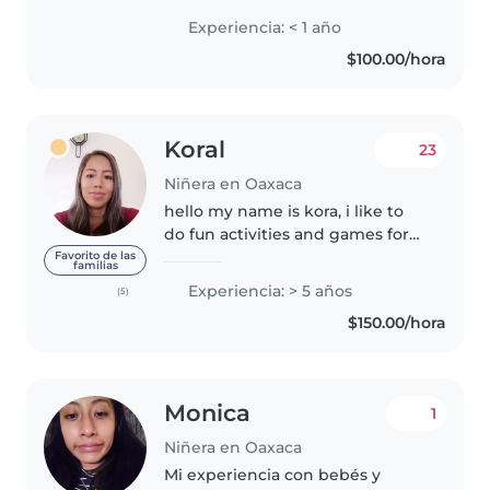
con hacer los juegos que pidan.
Experiencia: < 1 año
Tengo un buen actuar en
$100.00/hora
emergencias.
Koral
23
Niñera en Oaxaca
hello my name is kora, i like to
do fun activities and games for
the kids , such as singing songs,
Favorito de las
familias
play with different toys ,
Experiencia: > 5 años
(5)
readding etc.. we can also go to
$150.00/hora
the nearest playground..
Monica
1
Niñera en Oaxaca
Mi experiencia con bebés y