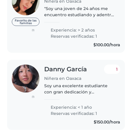
Niñera en Oaxaca
"Soy una joven de 24 años me
encuentro estudiando y adentras
trabajo.Mis habilidades me ha
Favorito de las
familias
permitido desarrollar
Experiencia: > 2 años
(1)
habilidades valiosas para
Reservas verificadas: 1
interactuar con niños. Mi
$100.00/hora
naturaleza paciente,..
Danny García
1
Niñera en Oaxaca
Soy una excelente estudiante
con gran dedicación y
(1)
responsabilidad. Me agradan
mucho los niños y disfruto
Experiencia: < 1 año
trabajar con ellos, ya que me
Reservas verificadas: 1
parece enriquecedor
$150.00/hora
acompañarlos en su
crecimiento..