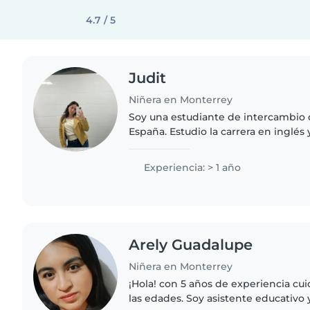
4.7 / 5
Judit
Niñera en Monterrey
Soy una estudiante de intercambio
España. Estudio la carrera en inglés
los niños en hacer los deberes que n
necesario puedo..
Experiencia: > 1 año
Arely Guadalupe
Niñera en Monterrey
¡Hola! con 5 años de experiencia cu
las edades. Soy asistente educativo