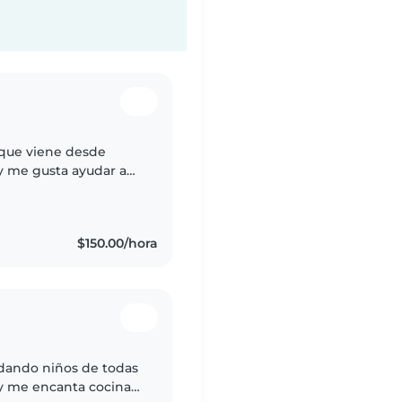
 que viene desde
 y me gusta ayudar a
ecesiten, igual si es
$150.00/hora
idando niños de todas
 y me encanta cocinar,