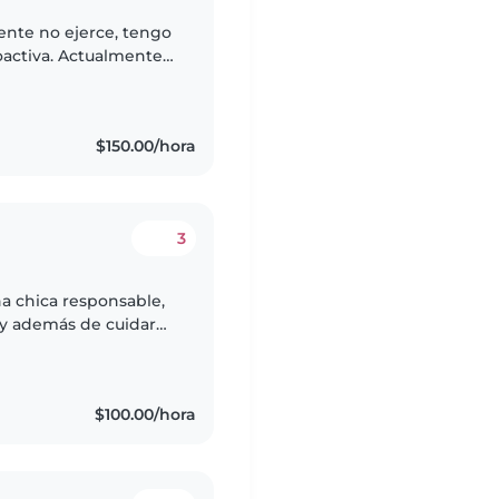
ente no ejerce, tengo
oactiva. Actualmente
ana pero podemos
$150.00/hora
3
na chica responsable,
, y además de cuidar
scotas y con la ayuda
$100.00/hora