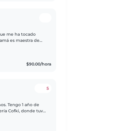
que me ha tocado
mamá es maestra de
estado rodeada de
$90.00/hora
5
os. Tengo 1 año de
ería Cofki, donde tuve
a todos los niños que