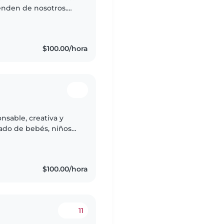
enden de nosotros.
nsmiten. Y vengo de
$100.00/hora
nsable, creativa y
dado de bebés, niños
Tengo un año de
$100.00/hora
11