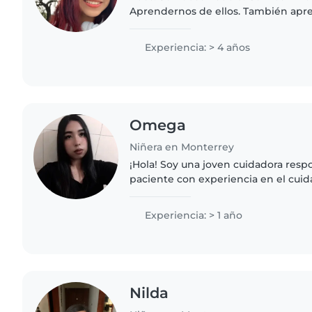
Aprendernos de ellos. También apr
Amo la felicidad. Y alegría. Que tra
una. Familia numerosa...
Experiencia: > 4 años
Omega
Niñera en Monterrey
¡Hola! Soy una joven cuidadora respo
paciente con experiencia en el cui
pequeños y niños en edad escolar. 
experiencia y me siento..
Experiencia: > 1 año
Nilda