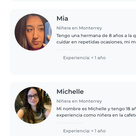
Mia
Niñera en Monterrey
Tengo una hermana de 8 años a la 
cuidar en repetidas ocasiones, mi 
preescolar así que toda la vida he 
niños pequeños. Me gusta..
Experiencia: < 1 año
Michelle
Niñera en Monterrey
Mi nombre es Michelle y tengo 18 añ
experiencia como niñera en la cafet
la oportunidad de cuidar y atender 
visitaban el..
Experiencia: < 1 año