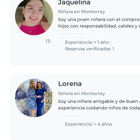
Jaquelina
Niñera en Monterrey
Soy una joven niñera con el compro
hijos con responsabilidad, calidez y
conocimientos de primeros auxilios
enfermería general...
(1)
Experiencia: < 1 año
Reservas verificadas: 1
Lorena
Niñera en Monterrey
Soy una niñera amigable y de buen 
experiencia cuidando niños de toda
bebés hasta adolescentes. Puedo le
música y jugar con..
Experiencia: > 4 años