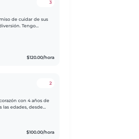
3
miso de cuidar de sus
 diversión. Tengo
,tengo una carrera en
$120.00/hora
2
corazón con 4 años de
s las edades, desde
er cuentos, hacer
$100.00/hora