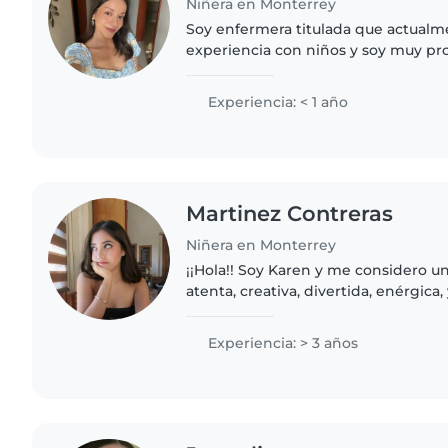
Niñera en Monterrey
Soy enfermera titulada que actualm
experiencia con niños y soy muy pr
estoy disponible los fines de sem
organizarnos. No dudes..
Experiencia: < 1 año
Martinez Contreras
Niñera en Monterrey
¡¡Hola!! Soy Karen y me considero u
atenta, creativa, divertida, enérgica
niños, me siento cómoda con las ma
de tareas..
Experiencia: > 3 años