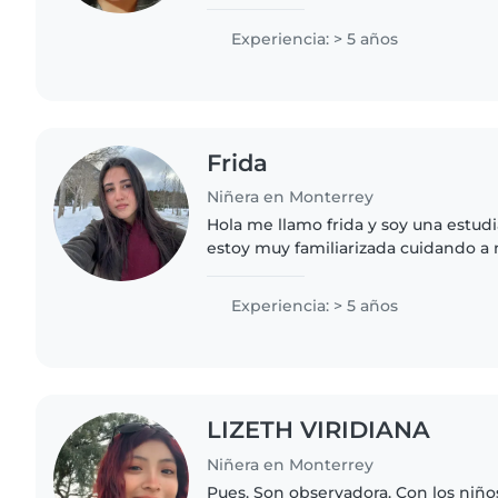
hacer manualidades y leer cuentos
ayudar con las tareas...
Experiencia: > 5 años
Frida
Niñera en Monterrey
Hola me llamo frida y soy una estudi
estoy muy familiarizada cuidando a 
tengo primos chicos y hijos de ami
aveces me puden..
Experiencia: > 5 años
LIZETH VIRIDIANA
Niñera en Monterrey
Pues. Son observadora. Con los niño