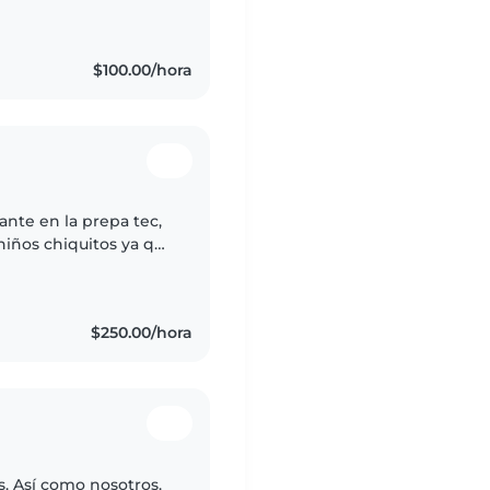
. También puedo
$100.00/hora
ante en la prepa tec,
niños chiquitos ya que
gos de mis papas
$250.00/hora
s. Así como nosotros.