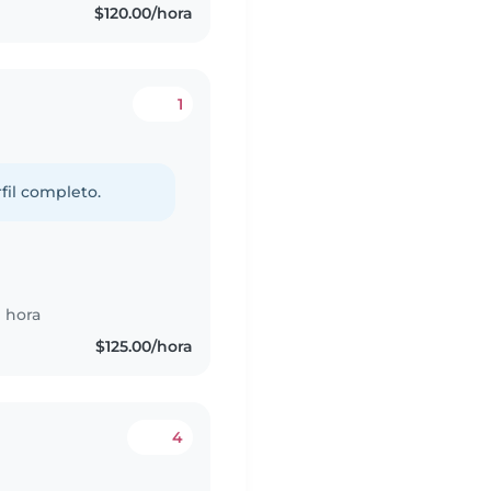
$120.00/hora
1
fil completo.
 hora
$125.00/hora
4