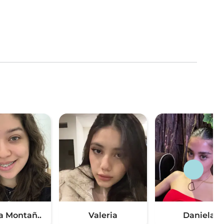
a Montañ..
Valeria
Daniela