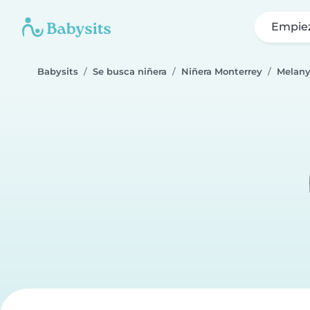
Empie
Babysits
Se busca niñera
Niñera Monterrey
Melan