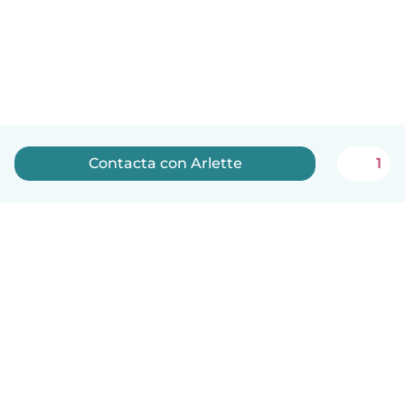
Contacta con Arlette
1
Español
Cómo funciona
Ayuda
Términos y Privacidad