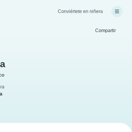
Conviértete en niñera
Compartir
sa
co
ora
ra