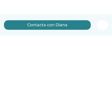
Contacta con Diana
Español
Cómo funciona
Ayuda
Términos y Privacidad
Precios
Datos de la empresa
Babysits para Empresas
Normas de la comunidad