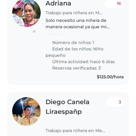
Adriana
16
Trabajo para niñera en Mezcales
Solo necesito una niñera de
manera ocasional ya que mi
(1)
bebe va a guardería. Somos una
familia pequeña de 3 personas y
Número de niños: 1
1 perrito. Mi hija es tranquila pero
Edad de los niños:
Niño
al igual que todo bebe que..
pequeño
Última actividad: hace 6 días
Reservas verificadas: 3
$125.00/hora
Diego Canela
3
Liraespañp
Trabajo para niñera en Mezcales