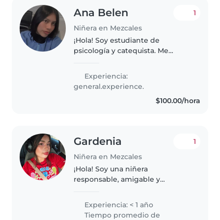
Ana Belen
1
Niñera en Mezcales
¡Hola! Soy estudiante de
psicología y catequista. Me
considero una persona
sumamente paciente,
Experiencia:
responsable y con una gran
general.experience.
vocación por el cuidado infantil.
$100.00/hora
Me encanta convivir con..
Gardenia
1
Niñera en Mezcales
¡Hola! Soy una niñera
responsable, amigable y
paciente en sus 17's lista para
cuidar a tus pequeños. Aunque
Experiencia: < 1 año
no tengo experiencia formal,
Tiempo promedio de