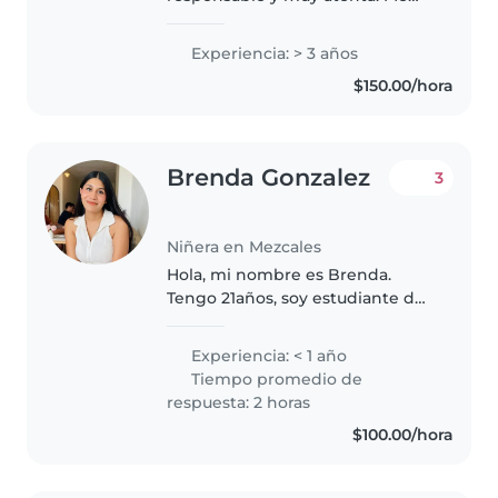
gusta jugar con los niños,
cuidarlos y hacer que se sientan
Experiencia: > 3 años
felices y seguros. Tengo
$150.00/hora
experiencia trabajando en
actividades infantiles..
Brenda Gonzalez
3
Niñera en Mezcales
Hola, mi nombre es Brenda.
Tengo 21años, soy estudiante de
medicina, me llevo muy bien con
los niños, me encanta jugar con
Experiencia: < 1 año
ellos y sobretodo ayudarlos con
Tiempo promedio de
sus tareas escolares. Me..
respuesta: 2 horas
$100.00/hora