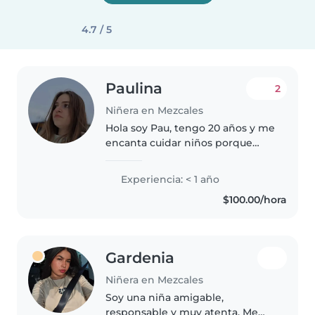
4.7 / 5
Paulina
2
Niñera en Mezcales
Hola soy Pau, tengo 20 años y me
encanta cuidar niños porque
disfruto mucho acompañarlos en
su crecimiento, jugar con ellos y
Experiencia: < 1 año
crear un ambiente seguro donde
$100.00/hora
se sientan tranquilos y..
Gardenia
Niñera en Mezcales
Soy una niña amigable,
responsable y muy atenta. Me