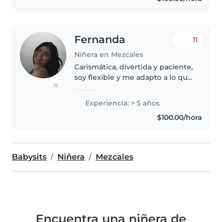
manualidades y jugar..
Fernanda
11
Niñera en Mezcales
Carismática, divertida y paciente,
soy flexible y me adapto a lo que
(1)
los papás necesitan, logró
establecer conexion con los
Experiencia: > 5 años
niños, por medio de la empatía y
$100.00/hora
la interacción constante,..
Babysits
Niñera
Mezcales
Encuentra una niñera de