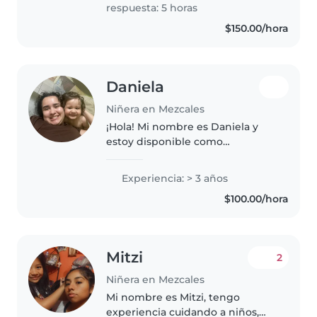
estoy llena de energía y
respuesta: 5 horas
entusiasmo. Me encanta..
$150.00/hora
Daniela
Niñera en Mezcales
¡Hola! Mi nombre es Daniela y
estoy disponible como
niñera/babysitter en Bahía de
Banderas y Puerto Vallarta. Soy
Experiencia: > 3 años
una persona responsable,
$100.00/hora
paciente, cariñosa y
comprometida con el..
Mitzi
2
Niñera en Mezcales
Mi nombre es Mitzi, tengo
experiencia cuidando a niños,