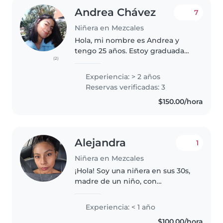
Andrea Chávez
7
Niñera en Mezcales
Hola, mi nombre es Andrea y
tengo 25 años. Estoy graduada
(2)
en Psicopedagogía, lo que me
brinda un enfoque especializado
Experiencia: > 2 años
para trabajar con niños
Reservas verificadas: 3
pequeños. Tengo experiencia
$150.00/hora
mayormente..
Alejandra
1
Niñera en Mezcales
¡Hola! Soy una niñera en sus 30s,
madre de un niño, con
experiencia en el cuidado de
bebés, niños pequeños y
Experiencia: < 1 año
preescolares. Me encanta
$100.00/hora
dibujar, leer cuentos, hacer