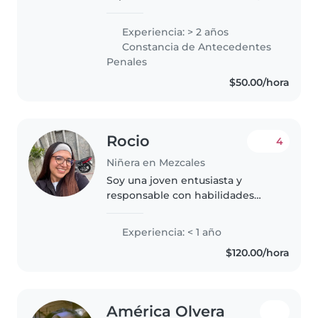
gracias a que trabaje en una
guardería llamada khamadi en
Experiencia: > 2 años
teziutlan, además de que en un
Constancia de Antecedentes
campamento en Estados Unidos
Penales
solía..
$50.00/hora
Rocio
4
Niñera en Mezcales
Soy una joven entusiasta y
responsable con habilidades
para cuidar a niños pequeños.
Aunque no tengo demasiada
Experiencia: < 1 año
experienia, me encanta pasar
$120.00/hora
tiempo con bebés y niños en
edad preescolar...
América Olvera