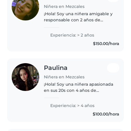
Niñera en Mezcales
¡Hola! Soy una niñera amigable y
responsable con 2 años de
experiencia cuidando bebés,
niños pequeños, preescolares y
Experiencia: > 2 años
niños en edad escolar. Me
$150.00/hora
encanta leer cuentos, hacer
manualidades,..
Paulina
Niñera en Mezcales
¡Hola! Soy una niñera apasionada
en sus 20s con 4 años de
experiencia cuidando niños de
todas las edades. Estoy
Experiencia: > 4 años
certificada en primeros auxilios y
$100.00/hora
actualmente trabajo en Kids
Club...