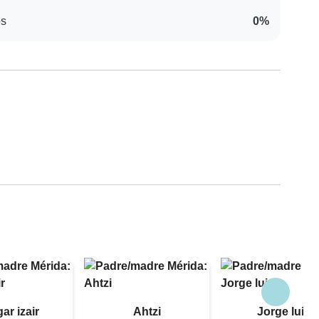
os
0%
ar izair
Ahtzi
Jorge luis