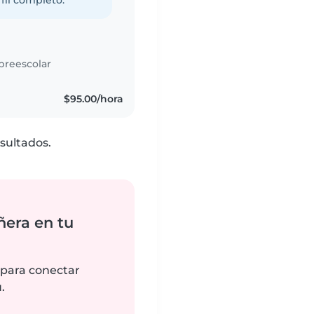
fil completo.
preescolar
$95.00/hora
sultados.
ñera en tu
 para conectar
.