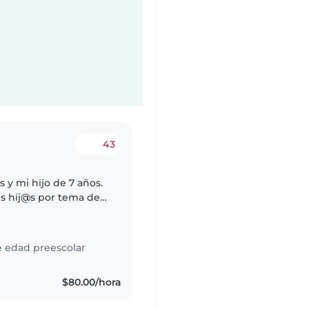
43
s y mi hijo de 7 años.
is hij@s por tema de
proximadamente de 2-
e edad preescolar
$80.00/hora