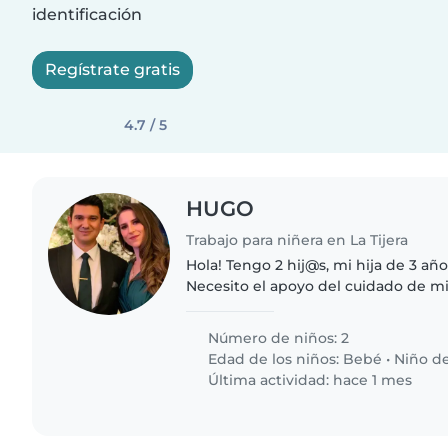
identificación
Regístrate gratis
4.7 / 5
HUGO
Trabajo para niñera en La Tijera
Hola! Tengo 2 hij@s, mi hija de 3 año
Necesito el apoyo del cuidado de m
trabajo y salidas por las noches, a
8hrs por..
Número de niños: 2
Edad de los niños:
Bebé
•
Niño d
Última actividad: hace 1 mes