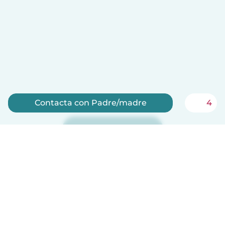
Contacta con Padre/madre
4
Regístrate ahora
Babysits es gratis para niñeras!
Español