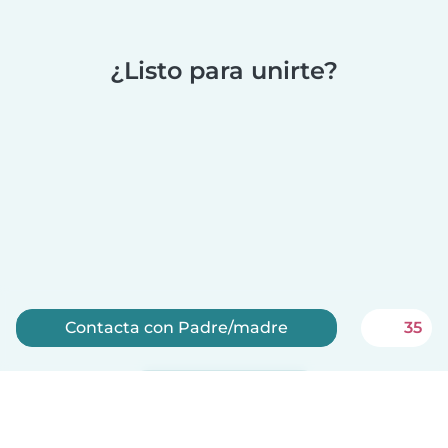
¿Listo para unirte?
Contacta con Padre/madre
35
Regístrate ahora
Babysits es gratis para niñeras!