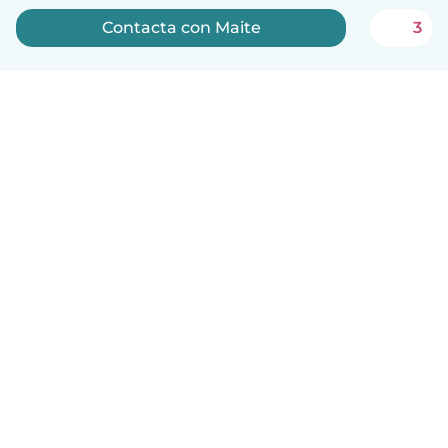
Contacta con Maite
3
Español
Cómo funciona
Ayuda
Términos y Privacidad
Precios
Datos de la empresa
Babysits para Empresas
Normas de la comunidad