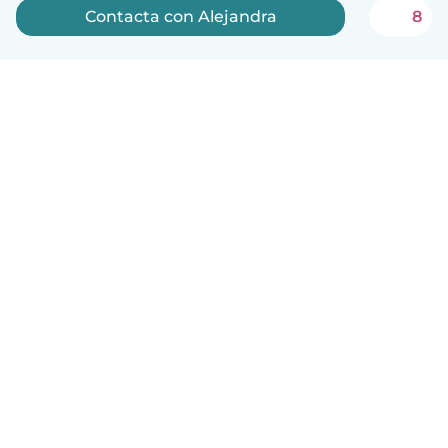
Contacta con Alejandra
8
Español
Cómo funciona
Ayuda
Términos y Privacidad
Precios
Datos de la empresa
Babysits para Empresas
Normas de la comunidad